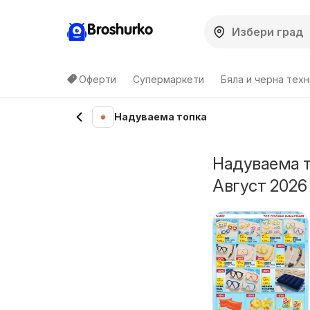
Broshurko
Оферти
Супермаркети
Бяла и черна техн
Надуваема топка
Надуваема т
Август 2026