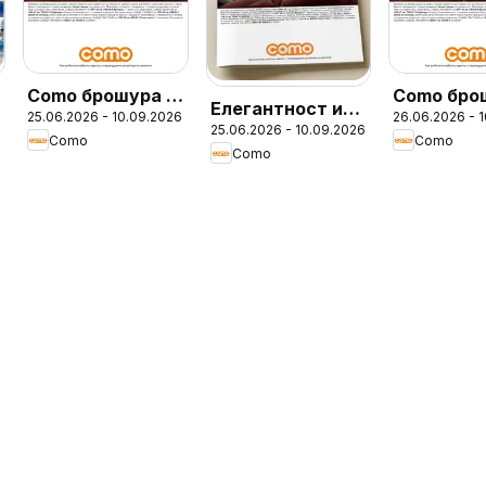
Como брошура -
Como бро
Елегантност и
25.06.2026 - 10.09.2026
26.06.2026 - 
Елегантност и
25.06.2026 - 10.09.2026
уют в модерния
Como
Como
уют в модерния
Como
дом с COMO
дом