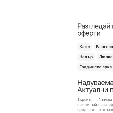
Разгледайт
оферти
Кафе
Възгла
Чадър
Люлка
Градинска арка
Надуваема 
Актуални 
Търсите най-ниск
всички най-нови о
предлагат отстъп