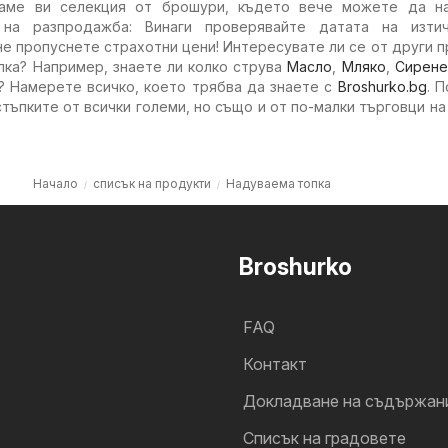
гаме ви селекция от брошури, където вече можете да н
 на разпродажба: Винаги проверявайте датата на изти
не пропуснете страхотни цени! Интересувате ли се от други 
пка? Например, знаете ли колко струва
Масло
,
Мляко
,
Сирене
 Намерете всичко, което трябва да знаете с
Broshurko.bg
. 
тъпките от всички големи, но също и от по-малки търговци н
Начало
списък на продукти
Надуваема топка
Broshurko
FAQ
Контакт
Докладване на съдържан
Cписък на градовете