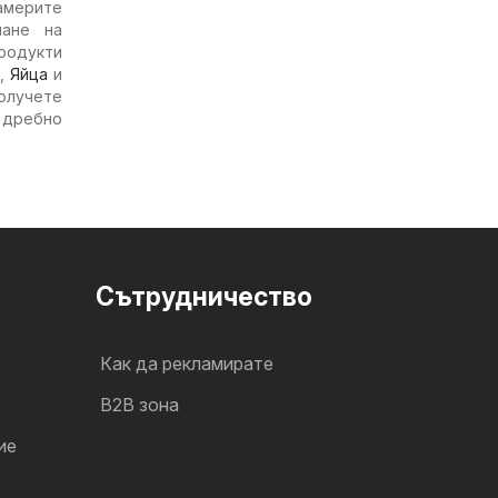
америте
чане на
продукти
,
Яйца
и
Получете
а дребно
Cътрудничество
Как да рекламирате
B2B зона
ие