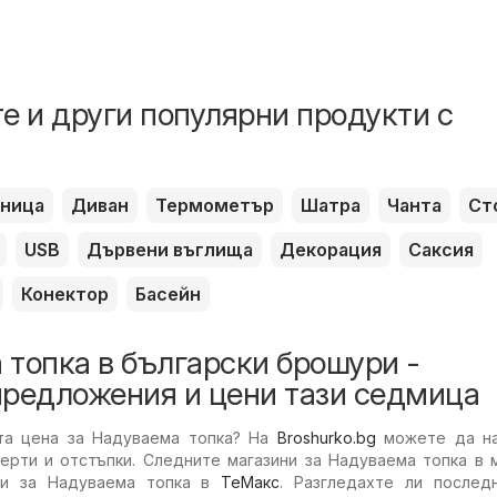
е и други популярни продукти с
вница
Диван
Термометър
Шатра
Чанта
Ст
USB
Дървени въглища
Декорация
Саксия
Конектор
Басейн
топка в български брошури -
предложения и цени тази седмица
ата цена за Надуваема топка? На
Broshurko.bg
можете да н
ферти и отстъпки. Следните магазини за Надуваема топка в
ки за Надуваема топка в
ТеMакс
. Разгледахте ли послед