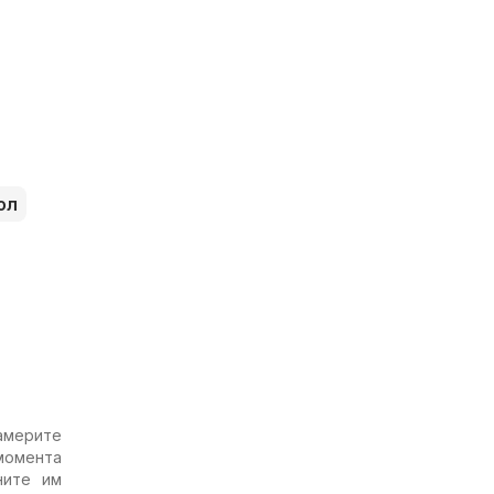
ол
америте
 момента
ните им