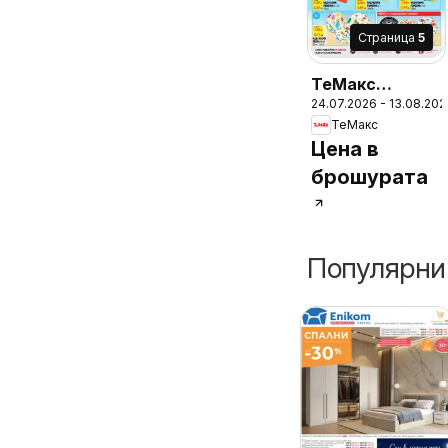
Cтраница
5
ТеMакс
24.07.2026 - 13.08.202
брошура
ТеMакс
Цена в
брошурата
Популярни