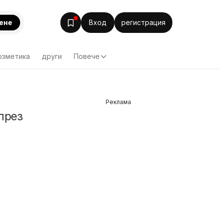
ене
Вход
регистрация
озметика
други
Повече
Реклама
през