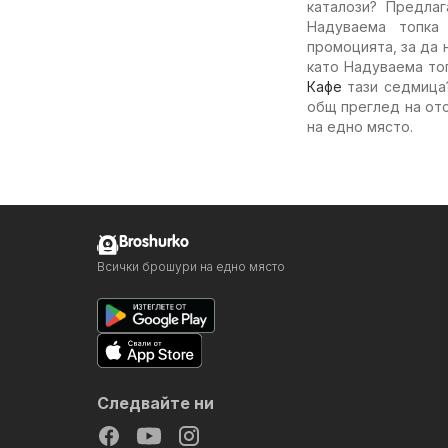
каталози? Предла
Надуваема топка
промоцията, за да 
като Надуваема то
Кафе
тази седмица?
общ преглед на отс
на едно място.
Broshurko
Всички брошури на едно място
Следвайте ни