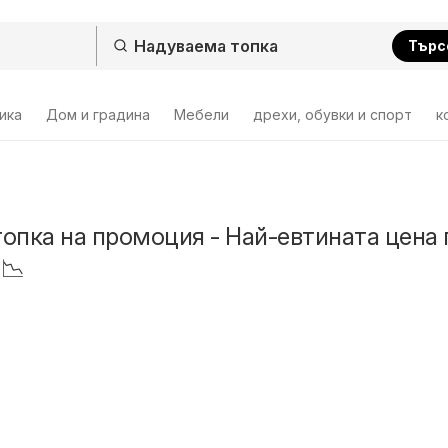
Търс
ика
Дом и градина
Мебели
дрехи, обувки и спорт
к
опка на промоция - Най-евтината цена 
 📉