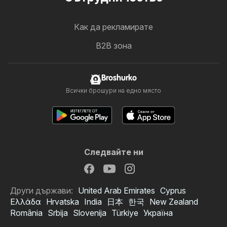
Как да рекламирате
B2B зона
Broshurko
Всички брошури на едно място
Следвайте ни
Други държави:
United Arab Emirates
Cyprus
Ελλάδα
Hrvatska
India
日本
한국
New Zealand
România
Srbija
Slovenija
Türkiye
Україна