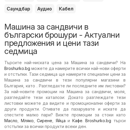
Саундбар
Аудио
Кабел
Машина за сандвичи в
български брошури - Актуални
предложения и цени тази
седмица
Търсите най-ниската цена за Машина за сандвичи? На
Broshurko.bg
можете да намерите всички най-нови оферти
и отстъпки. Тази седмица ще намерите специални цени за
Машина за сандвичи в тези популярни магазини в
България, като . Разгледахте ли последните им листовки?
За най-новите промоции на Машина за сандвичи, моля,
разгледайте тези каталози: Докато разглеждате тези
листовки можете да видите и промоционални оферти за
други продукти. Отивате да пазарувате и искате да
спестите малко пари? Вижте промоции за стоки като
Масло
,
Мляко
,
Сирене
,
Яйца
и
Кафе
.
Broshurko.bg
търси
отстъпки за всички продукти всеки ден.