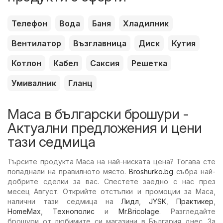
Телефон
Вода
Баня
Хладилник
Вентилатор
Възглавница
Диск
Кутия
Котлон
Кабел
Саксия
Решетка
Умивалник
Гланц
Маса в български брошури -
Актуални предложения и цени
тази седмица
Търсите продукта Маса на най-ниската цена? Тогава сте
попаднали на правилното място.
Broshurko.bg
събра най-
добрите сделки за вас. Спестете заедно с нас през
месец Август. Открийте отстъпки и промоции за Маса,
налични тази седмица на
Лидл
,
JYSK
,
Практикер
,
HomeMax
,
Технополис
и
Mr.Bricolage
. Разгледайте
брошури от любимите си магазини в България днес. За