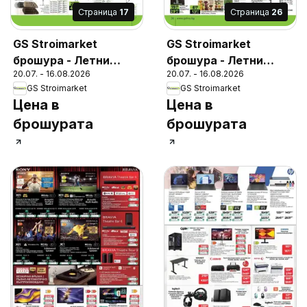
Cтраница
17
Cтраница
26
GS Stroimarket
GS Stroimarket
брошура - Летни
брошура - Летни
20.07. - 16.08.2026
20.07. - 16.08.2026
предложения
предложения
GS Stroimarket
GS Stroimarket
Цена в
Цена в
брошурата
брошурата