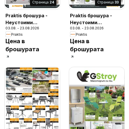
Cтраница
24
Cтраница
33
Praktis брошура -
Praktis брошура -
Неустоими
Неустоими
03.08. - 23.08.2026
03.08. - 23.08.2026
предложения
предложения
Praktis
Praktis
Цена в
Цена в
брошурата
брошурата