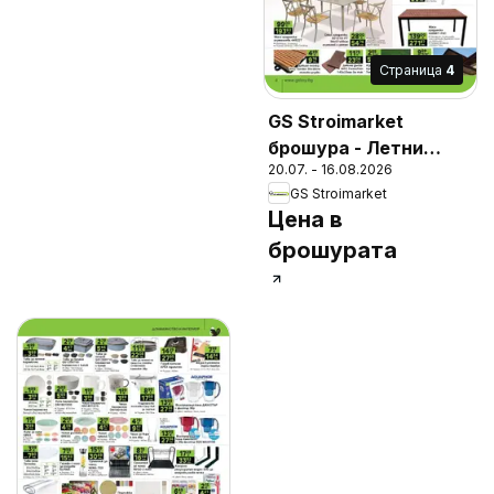
Cтраница
4
GS Stroimarket
брошура - Летни
20.07. - 16.08.2026
предложения
GS Stroimarket
Цена в
брошурата