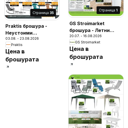
Cтраница
1
Cтраница
35
GS Stroimarket
Praktis брошура -
брошура - Летни
Неустоими
20.07. - 16.08.2026
предложения
03.08. - 23.08.2026
предложения
GS Stroimarket
Praktis
Цена в
Цена в
брошурата
брошурата