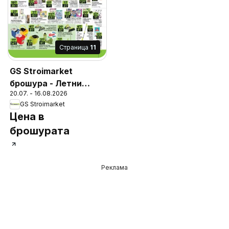
Cтраница
11
GS Stroimarket
брошура - Летни
20.07. - 16.08.2026
предложения
GS Stroimarket
Цена в
брошурата
Реклама