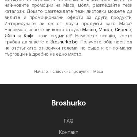
най-новите промоции на Маса, моля, разгледайте тези
каталози: Докато разглеждате тези листовки можете да
видите и промоционални оферти за други продукти.
Интересувате ли се от други продукти като Маса?
Например, знаете ли колко струва
Масло
,
Мляко
,
Сирене
,
Яйца
и
Кафе
тази седмица? Намерете всичко, което
трябва да знаете с
Broshurko.bg
. Получете общ преглед
на отстъпките от всички големи, но също и от по-малки
търговци на дребно на едно място.
Начало
списък на продукти
Маса
Broshurko
FAQ
Контакт