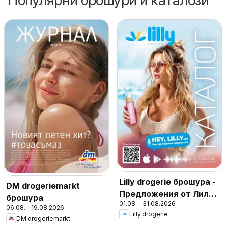
Популярни брошури и каталози
Lilly drogerie брошура -
DM drogeriemarkt
Предложения от Лили
брошура
01.08. - 31.08.2026
Дрогерие
06.08. - 19.08.2026
Lilly drogerie
DM drogeriemarkt