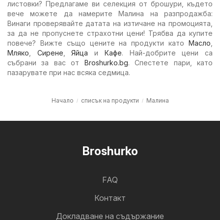
листовки? Предлагаме ви селекция от брошури, където
вече можете да намерите Малина на разпродажба:
Винаги проверявайте датата на изтичане на промоцията,
за да не пропуснете страхотни цени! Трябва да купите
повече? Вижте също цените на продукти като
Масло
,
Мляко
,
Сирене
,
Яйца
и
Кафе
. Най-добрите цени са
събрани за вас от
Broshurko.bg
. Спестете пари, като
пазарувате при нас всяка седмица.
Начало
списък на продукти
Малина
Broshurko
FAQ
Контакт
Докладване на съдържание