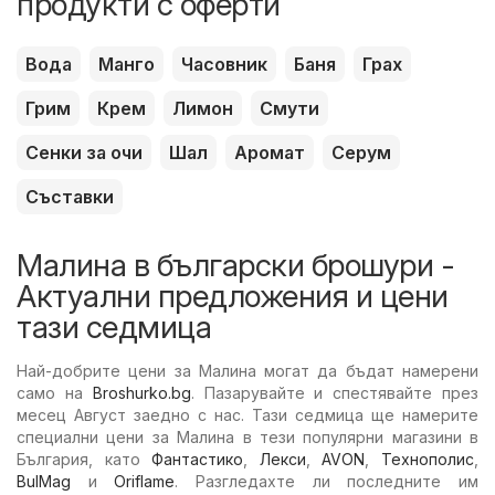
продукти с оферти
Вода
Манго
Часовник
Баня
Грах
Грим
Крем
Лимон
Смути
Сенки за очи
Шал
Аромат
Серум
Съставки
Малина в български брошури -
Актуални предложения и цени
тази седмица
Най-добрите цени за Малина могат да бъдат намерени
само на
Broshurko.bg
. Пазарувайте и спестявайте през
месец Август заедно с нас. Тази седмица ще намерите
специални цени за Малина в тези популярни магазини в
България, като
Фантастико
,
Лекси
,
AVON
,
Технополис
,
BulMag
и
Oriflame
. Разгледахте ли последните им