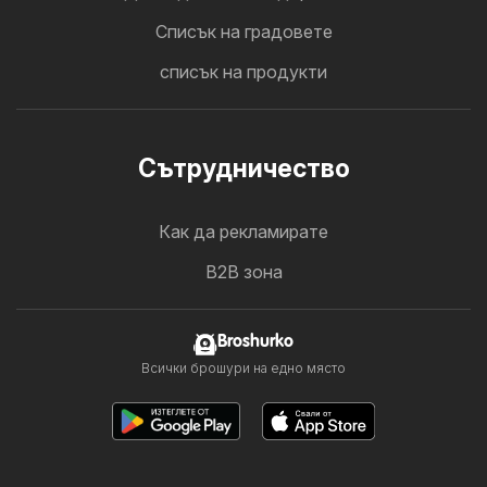
Cписък на градовете
списък на продукти
Cътрудничество
Как да рекламирате
B2B зона
Broshurko
Всички брошури на едно място