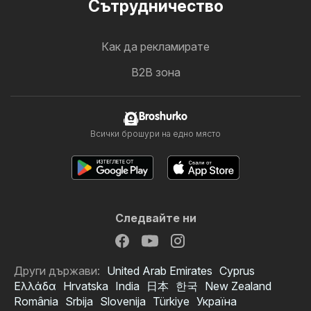
Cътрудничество
Как да рекламирате
B2B зона
Broshurko
Всички брошури на едно място
Следвайте ни
Други държави:
United Arab Emirates
Cyprus
Ελλάδα
Hrvatska
India
日本
한국
New Zealand
România
Srbija
Slovenija
Türkiye
Україна