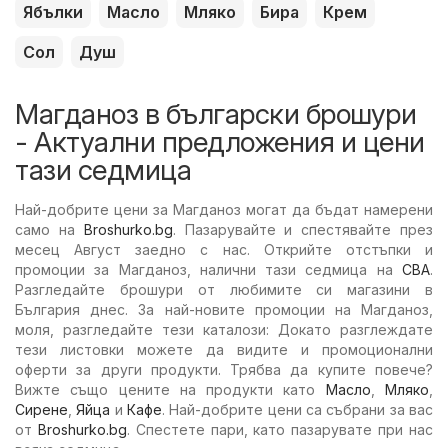
Ябълки
Масло
Мляко
Бира
Крем
Сол
Душ
Магданоз в български брошури
- Актуални предложения и цени
тази седмица
Най-добрите цени за Магданоз могат да бъдат намерени
само на
Broshurko.bg
. Пазарувайте и спестявайте през
месец Август заедно с нас. Открийте отстъпки и
промоции за Магданоз, налични тази седмица на
CBA
.
Разгледайте брошури от любимите си магазини в
България днес. За най-новите промоции на Магданоз,
моля, разгледайте тези каталози: Докато разглеждате
тези листовки можете да видите и промоционални
оферти за други продукти. Трябва да купите повече?
Вижте също цените на продукти като
Масло
,
Мляко
,
Сирене
,
Яйца
и
Кафе
. Най-добрите цени са събрани за вас
от
Broshurko.bg
. Спестете пари, като пазарувате при нас