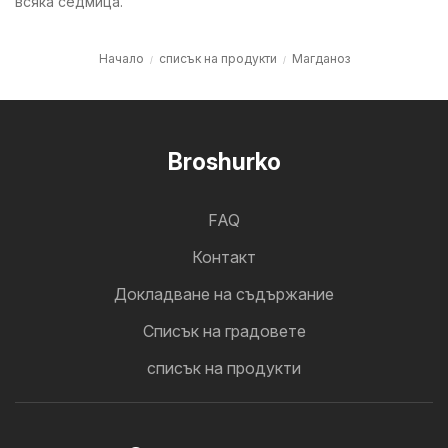
всяка седмица.
Начало
списък на продукти
Магданоз
Broshurko
FAQ
Контакт
Докладване на съдържание
Cписък на градовете
списък на продукти