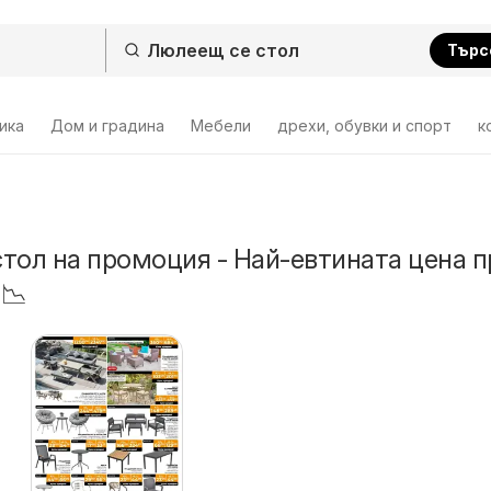
Търс
ика
Дом и градина
Мебели
дрехи, обувки и спорт
к
тол на промоция - Най-евтината цена п
 📉