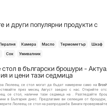
е и други популярни продукти с
Пералня
Камера
Масло
Термометър
Шкаф
л
Сок
Умивалник
стол в български брошури - Акту
ия и цени тази седмица
 за Люлеещ се стол могат да бъдат намерени само на
Bros
естявайте през месец Август заедно с нас. Открийте отс
ещ се стол, налични тази седмица на . Разгледайте бро
ини в България днес. Предлагаме ви селекция от брошури,
мерите Люлеещ се стол на разпродажба: Винаги проверявайт