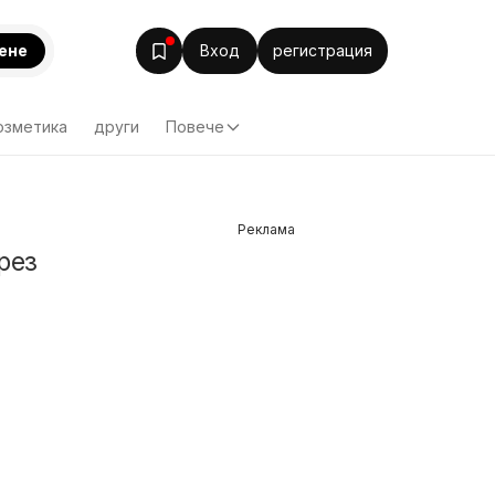
ене
Вход
регистрация
озметика
други
Повече
Реклама
рез