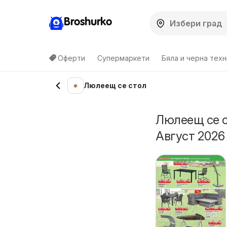
Broshurko
Оферти
Супермаркети
Бяла и черна техн
Люлеещ се стол
Люлеещ се с
Август 2026