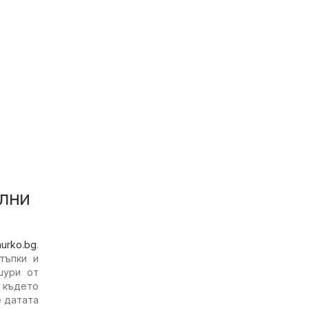
ални
hurko.bg
.
тъпки и
шури от
 където
е датата