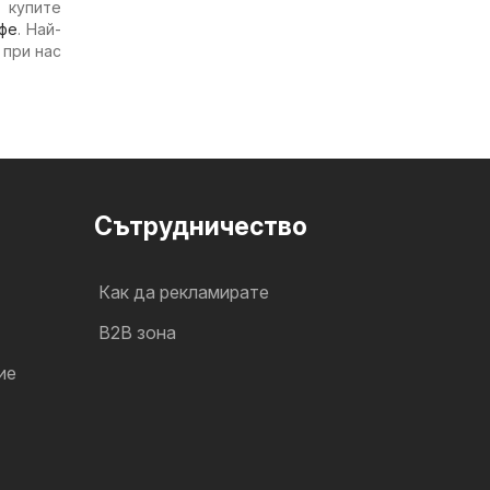
 купите
фе
. Най-
 при нас
Cътрудничество
Как да рекламирате
B2B зона
ие