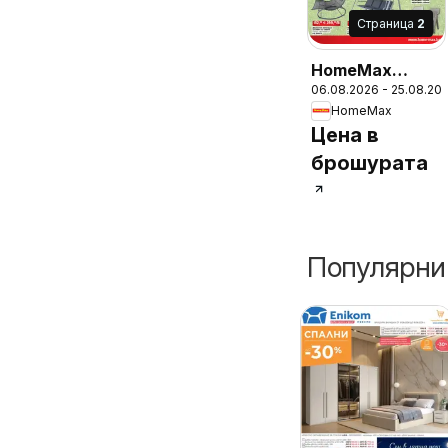
Cтраница
2
HomeMax
06.08.2026 - 25.08.20
брошура
HomeMax
Цена в
брошурата
Популярни