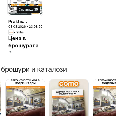
Cтраница
35
Praktis
26
03.08.2026 - 23.08.2026
брошура
Praktis
Цена в
брошурата
 брошури и каталози