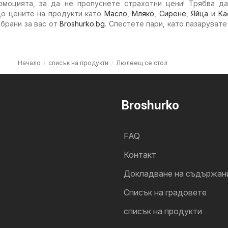
омоцията, за да не пропуснете страхотни цени! Трябва да
о цените на продукти като
Масло
,
Мляко
,
Сирене
,
Яйца
и
Ка
брани за вас от
Broshurko.bg
. Спестете пари, като пазарувате
Начало
списък на продукти
Люлеещ се стол
Broshurko
FAQ
Контакт
Докладване на съдържан
Cписък на градовете
списък на продукти