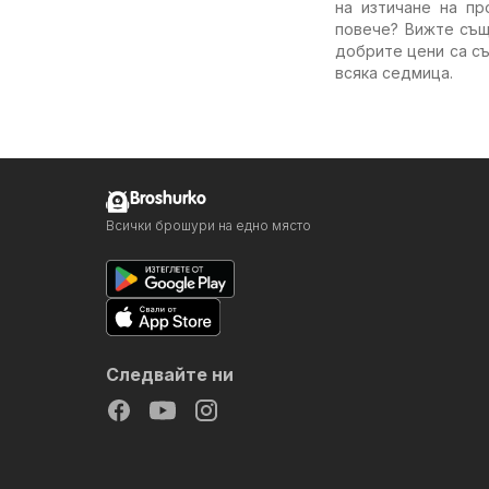
на изтичане на пр
повече? Вижте същ
добрите цени са съ
всяка седмица.
Broshurko
Всички брошури на едно място
Следвайте ни