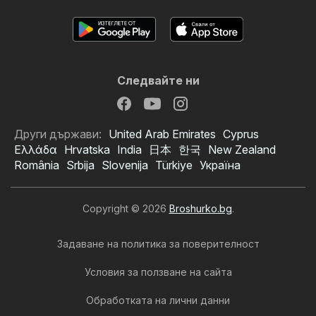
Следвайте ни
Други държави:
United Arab Emirates
Cyprus
Ελλάδα
Hrvatska
India
日本
한국
New Zealand
România
Srbija
Slovenija
Türkiye
Україна
Copyright © 2026
Broshurko.bg
.
Задаване на политика за поверителност
Условия за ползване на сайта
Обработката на лични данни