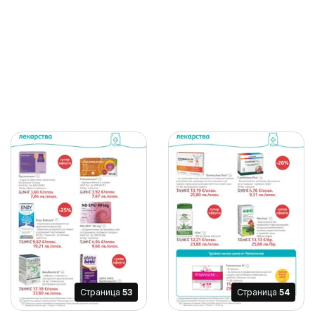
Cтраница
53
Cтраница
54