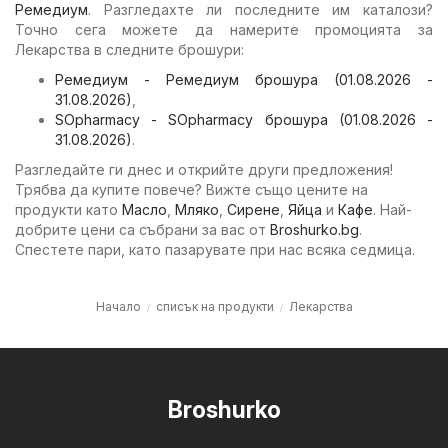
Ремедиум
. Разгледахте ли последните им каталози?
Точно сега можете да намерите промоцията за
Лекарства в следните брошури:
Ремедиум - Ремедиум брошура (01.08.2026 -
31.08.2026)
,
SOpharmacy - SOpharmacy брошура (01.08.2026 -
31.08.2026)
.
Разгледайте ги днес и открийте други предложения!
Трябва да купите повече? Вижте също цените на
продукти като
Масло
,
Мляко
,
Сирене
,
Яйца
и
Кафе
. Най-
добрите цени са събрани за вас от
Broshurko.bg
.
Спестете пари, като пазарувате при нас всяка седмица.
Начало
списък на продукти
Лекарства
Broshurko