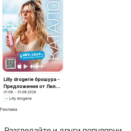
Lilly drogerie брошура -
Предложения от Лили
01.08. - 31.08.2026
Дрогерие
Lilly drogerie
Реклама
Разгледайте и други популярни