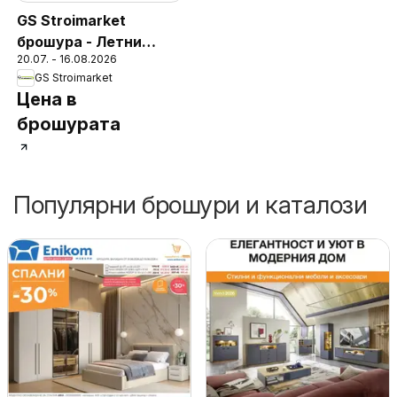
GS Stroimarket
брошура - Летни
20.07. - 16.08.2026
предложения
GS Stroimarket
Цена в
брошурата
Популярни брошури и каталози