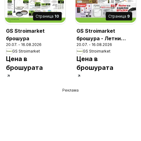
Cтраница
10
Cтраница
9
GS Stroimarket
GS Stroimarket
брошура
брошура - Летни
20.07. - 16.08.2026
20.07. - 16.08.2026
предложения
GS Stroimarket
GS Stroimarket
Цена в
Цена в
брошурата
брошурата
Реклама