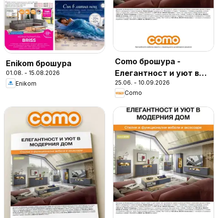
Como брошура -
Enikom брошура
Елегантност и уют в
01.08. - 15.08.2026
25.06. - 10.09.2026
Enikom
модерния дом
Como