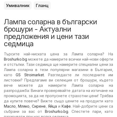
Умивалник
Гланц
Лампа соларна в български
брошури - Актуални
предложения и цени тази
седмица
Търсите най-ниската цена за Лампа соларна? На
Broshurko.bg
можете да намерите всички най-нови оферти
и отстъпки. Тази седмица ще намерите специални цени за
Лампа соларна в тези популярни магазини в България,
като
GS Stroimarket
. Разгледахте ли последните им
листовки? Предлагаме ви селекция от брошури, където
вече можете да намерите Лампа соларна на
разпродажба: Винаги проверявайте датата на изтичане на
промоцията, за да не пропуснете страхотни цени! Трябва
да купите повече? Вижте също цените на продукти като
Масло
,
Мляко
,
Сирене
,
Яйца
и
Кафе
. Най-добрите цени са
събрани за вас от
Broshurko.bg
. Спестете пари, като
пазарувате при нас всяка седмица.