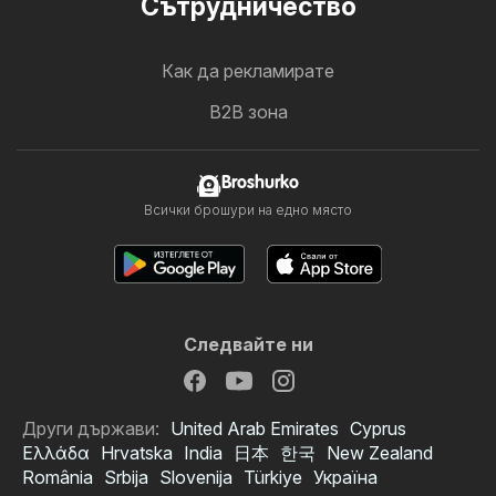
Cътрудничество
Как да рекламирате
B2B зона
Broshurko
Всички брошури на едно място
Следвайте ни
Други държави:
United Arab Emirates
Cyprus
Ελλάδα
Hrvatska
India
日本
한국
New Zealand
România
Srbija
Slovenija
Türkiye
Україна