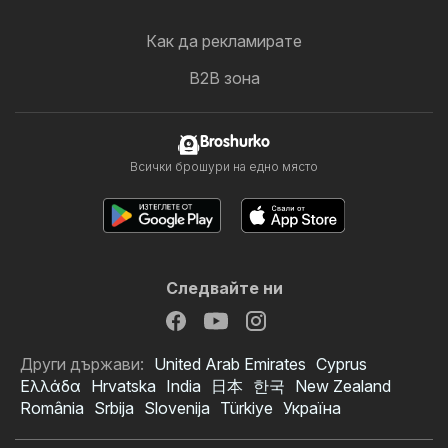
Как да рекламирате
B2B зона
Broshurko
Всички брошури на едно място
Следвайте ни
Други държави:
United Arab Emirates
Cyprus
Ελλάδα
Hrvatska
India
日本
한국
New Zealand
România
Srbija
Slovenija
Türkiye
Україна