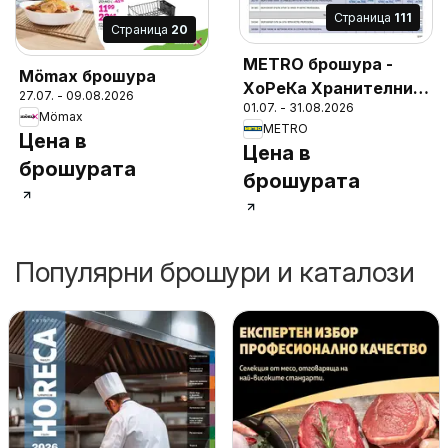
Cтраница
111
Cтраница
20
METRO брошура -
Mömax брошура
ХоРеКа Хранителни
27.07. - 09.08.2026
01.07. - 31.08.2026
стоки
Mömax
METRO
Цена в
Цена в
брошурата
брошурата
Популярни брошури и каталози