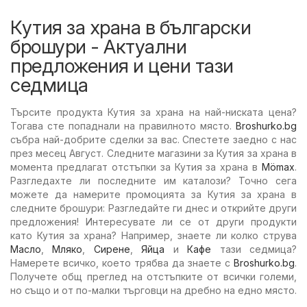
Кутия за храна в български
брошури - Актуални
предложения и цени тази
седмица
Търсите продукта Кутия за храна на най-ниската цена?
Тогава сте попаднали на правилното място.
Broshurko.bg
събра най-добрите сделки за вас. Спестете заедно с нас
през месец Август. Следните магазини за Кутия за храна в
момента предлагат отстъпки за Кутия за храна в
Mömax
.
Разгледахте ли последните им каталози? Точно сега
можете да намерите промоцията за Кутия за храна в
следните брошури: Разгледайте ги днес и открийте други
предложения! Интересувате ли се от други продукти
като Кутия за храна? Например, знаете ли колко струва
Масло
,
Мляко
,
Сирене
,
Яйца
и
Кафе
тази седмица?
Намерете всичко, което трябва да знаете с
Broshurko.bg
.
Получете общ преглед на отстъпките от всички големи,
но също и от по-малки търговци на дребно на едно място.