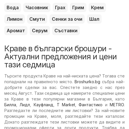
Вода
Часовник
Грах
Грим
Крем
Лимон
Смути
Сенки за очи
Шал
Аромат
Серум
Съставки
Краве в български брошури -
Актуални предложения и цени
тази седмица
Търсите продукта Краве на най-ниската цена? Тогава сте
попаднали на правилното място.
Broshurko.bg
събра най-
добрите сделки за вас. Спестете заедно с нас през
месец Август. Тази седмица ще намерите специални цени
за Краве в тези популярни магазини в България, като
Билла
,
Лидл
,
Кауфланд
,
T Market
,
Фантастико
и
METRO
.
Разгледахте ли последните им листовки? За най-новите
промоции на Краве, моля, разгледайте тези каталози:
Докато разглеждате тези листовки можете да видите и
промоционални оферти за други продукти. Трябва да