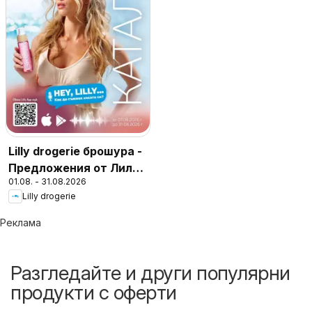
Lilly drogerie брошура -
Предложения от Лили
01.08. - 31.08.2026
Дрогерие
Lilly drogerie
Реклама
Разгледайте и други популярни
продукти с оферти