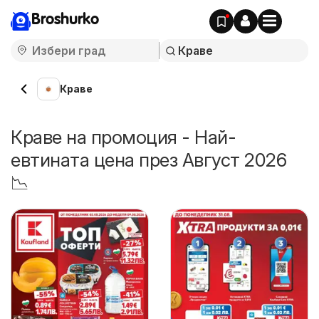
Broshurko
Краве
Краве на промоция - Най-
евтината цена през Август 2026
📉