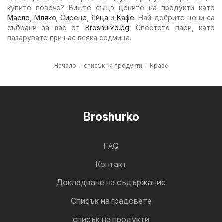
купите повече? Вижте също цените на продукти като
Масло
,
Мляко
,
Сирене
,
Яйца
и
Кафе
. Най-добрите цени са
събрани за вас от
Broshurko.bg
. Спестете пари, като
пазарувате при нас всяка седмица.
Начало
списък на продукти
Краве
Broshurko
FAQ
Контакт
Докладване на съдържание
Cписък на градовете
списък на продукти