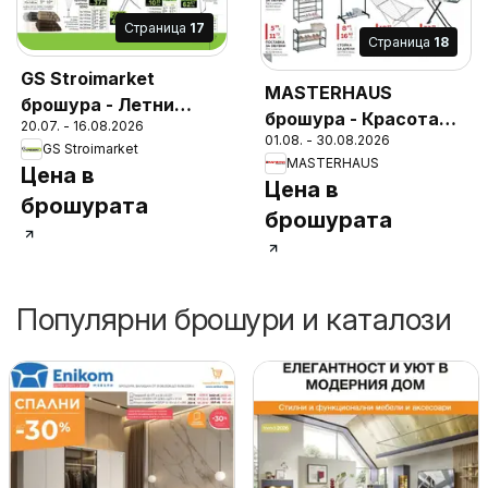
Cтраница
17
Cтраница
18
GS Stroimarket
MASTERHAUS
брошура - Летни
брошура - Красота
20.07. - 16.08.2026
предложения
01.08. - 30.08.2026
създадена за Вашия
GS Stroimarket
MASTERHAUS
комфорт
Цена в
Цена в
брошурата
брошурата
Популярни брошури и каталози