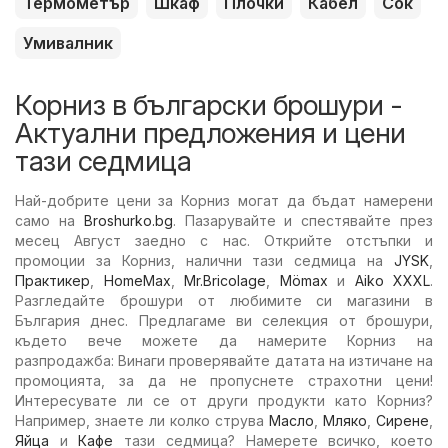
Термометър
Шкаф
Плочки
Кабел
Сок
Умивалник
Корниз в български брошури -
Актуални предложения и цени
тази седмица
Най-добрите цени за Корниз могат да бъдат намерени
само на
Broshurko.bg
. Пазарувайте и спестявайте през
месец Август заедно с нас. Открийте отстъпки и
промоции за Корниз, налични тази седмица на
JYSK
,
Практикер
,
HomeMax
,
Mr.Bricolage
,
Mömax
и
Aiko XXXL
.
Разгледайте брошури от любимите си магазини в
България днес. Предлагаме ви селекция от брошури,
където вече можете да намерите Корниз на
разпродажба: Винаги проверявайте датата на изтичане на
промоцията, за да не пропуснете страхотни цени!
Интересувате ли се от други продукти като Корниз?
Например, знаете ли колко струва
Масло
,
Мляко
,
Сирене
,
Яйца
и
Кафе
тази седмица? Намерете всичко, което