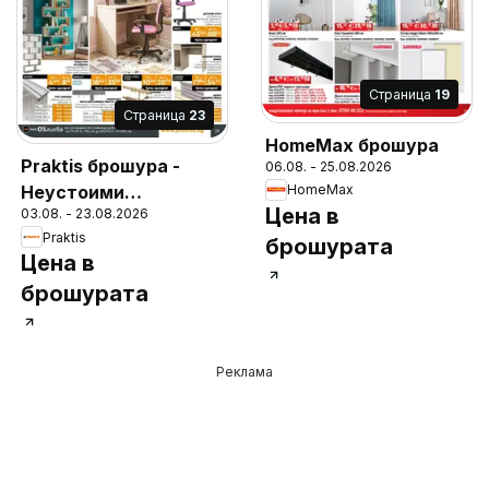
Cтраница
19
Cтраница
23
HomeMax брошура
Praktis брошура -
06.08. - 25.08.2026
Неустоими
HomeMax
Цена в
03.08. - 23.08.2026
предложения
Praktis
брошурата
Цена в
брошурата
Реклама