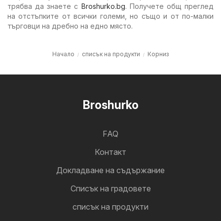
трябва да знаете с
Broshurko.bg
. Получете общ преглед
на отстъпките от всички големи, но също и от по-малки
търговци на дребно на едно място.
Начало
списък на продукти
Корниз
Broshurko
FAQ
Контакт
Докладване на съдържание
Cписък на градовете
списък на продукти