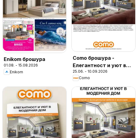
Como брошура -
Enikom брошура
Елегантност и уют в
01.08. - 15.08.2026
25.06. - 10.09.2026
Enikom
модерния дом
Como