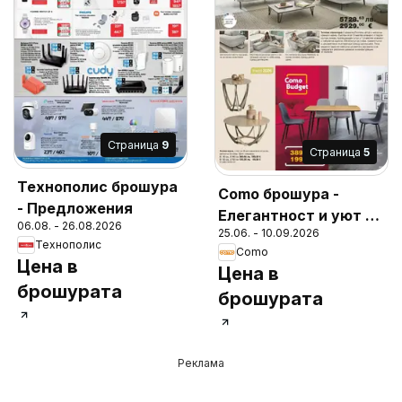
Cтраница
9
Cтраница
5
Технополис брошура
Como брошура -
- Предложения
Елегантност и уют в
06.08. - 26.08.2026
25.06. - 10.09.2026
модерния дом
Технополис
Como
Цена в
Цена в
брошурата
брошурата
Реклама