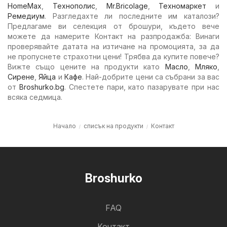
HomeMax
,
Технополис
,
Mr.Bricolage
,
Техномаркет
и
Ремедиум
. Разгледахте ли последните им каталози?
Предлагаме ви селекция от брошури, където вече
можете да намерите Контакт на разпродажба: Винаги
проверявайте датата на изтичане на промоцията, за да
не пропуснете страхотни цени! Трябва да купите повече?
Вижте също цените на продукти като
Масло
,
Мляко
,
Сирене
,
Яйца
и
Кафе
. Най-добрите цени са събрани за вас
от
Broshurko.bg
. Спестете пари, като пазарувате при нас
всяка седмица.
Начало
списък на продукти
Контакт
Broshurko
FAQ
Контакт