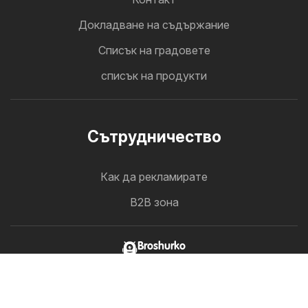
Докладване на съдържание
Cписък на градовете
списък на продукти
Cътрудничество
Как да рекламирате
B2B зона
Broshurko
Всички брошури на едно място