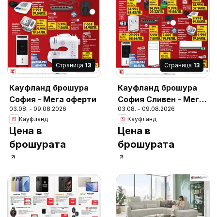
Cтраница
13
Cтраница
13
Кауфланд брошура
Кауфланд брошура
София - Мега оферти
София Сливен - Мега
03.08. - 09.08.2026
03.08. - 09.08.2026
оферти
Кауфланд
Кауфланд
Цена в
Цена в
брошурата
брошурата