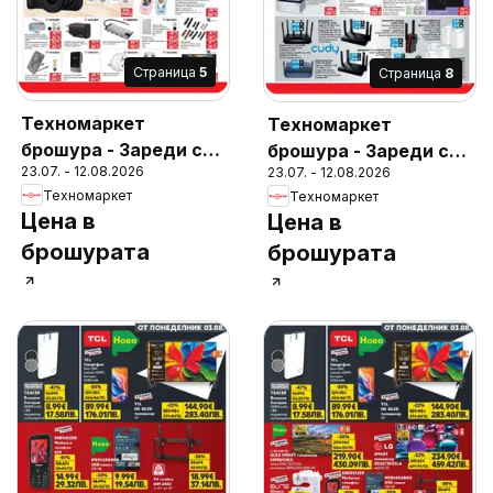
Cтраница
5
Cтраница
8
Техномаркет
Техномаркет
брошура - Зареди с
брошура - Зареди с
23.07. - 12.08.2026
23.07. - 12.08.2026
емоции
емоции
Техномаркет
Техномаркет
Цена в
Цена в
брошурата
брошурата