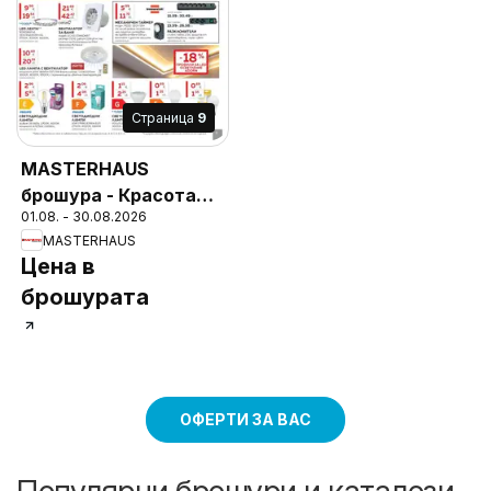
Cтраница
9
MASTERHAUS
брошура - Красота
01.08. - 30.08.2026
създадена за Вашия
MASTERHAUS
комфорт
Цена в
брошурата
ОФЕРТИ ЗА ВАС