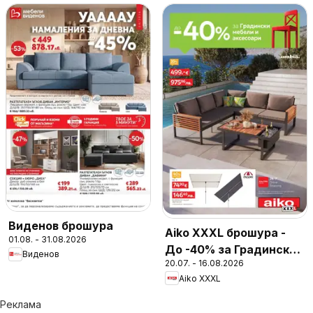
Виденов брошура
Aiko XXXL брошура -
01.08. - 31.08.2026
До -40% за Градински
Виденов
20.07. - 16.08.2026
мебели и аксесоари
Aiko XXXL
Реклама