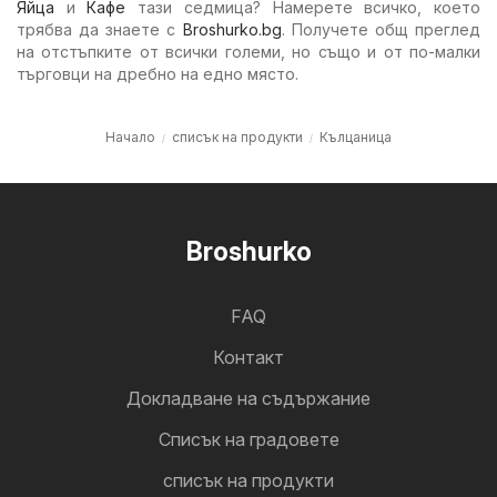
Яйца
и
Кафе
тази седмица? Намерете всичко, което
трябва да знаете с
Broshurko.bg
. Получете общ преглед
на отстъпките от всички големи, но също и от по-малки
търговци на дребно на едно място.
Начало
списък на продукти
Кълцаница
Broshurko
FAQ
Контакт
Докладване на съдържание
Cписък на градовете
списък на продукти