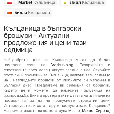
T Market
Кълцаница
Лидл
Кълцаница
Билла
Кълцаница
Кълцаница в български
брошури - Актуални
предложения и цени тази
седмица
Най-добрите цени за Кълцаница могат да бъдат
намерени само на
Broshurko.bg
. Пазарувайте и
спестявайте през месец Август заедно с нас. Открийте
отстъпки и промоции за Кълцаница, налични тази седмица
на . Разгледайте брошури от любимите си магазини в
България днес. Предлагаме ви селекция от брошури,
където вече можете да намерите Кълцаница на
разпродажба: Винаги проверявайте датата на изтичане на
промоцията, за да не пропуснете страхотни цени!
Интересувате ли се от други продукти като Кълцаница?
Например, знаете ли колко струва
Масло
,
Мляко
,
Сирене
,