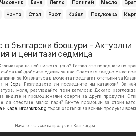
Часовник
Баня
Легло
Полилей
Масло
Вра
Чанта
Стол
Рафт
Кабел
Подложка
Кър
 в български брошури - Актуални
ия и цени тази седмица
лавиатура на най-ниската цена? Тогава сте попаднали на пр
събра най-добрите сделки за вас. Спестете заедно с нас пр
агазини за Клавиатура в момента предлагат отстъпки за Клав
ет
и
Зора
. Разгледахте ли последните им каталози? За най
атура, моля, разгледайте тези каталози: Докато разглежда
а видите и промоционални оферти за други продукти. Оти
те да спестите малко пари? Вижте промоции за стоки кат
а
и
Кафе
.
Broshurko.bg
търси отстъпки за всички продукти всек
Начало
списък на продукти
Клавиатура