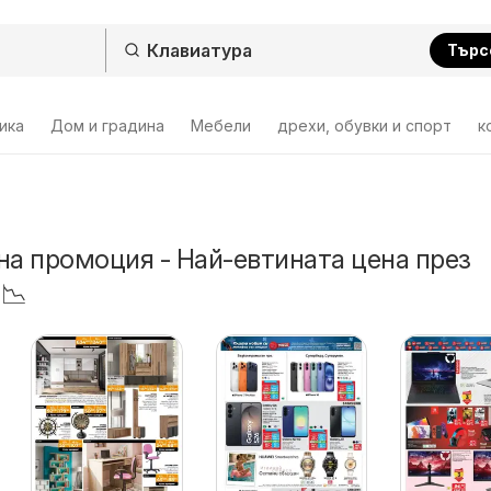
Търс
ика
Дом и градина
Мебели
дрехи, обувки и спорт
к
на промоция - Най-евтината цена през
 📉