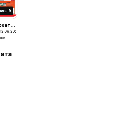
ница
9
ркет
 12.08.2026
ркет
ата