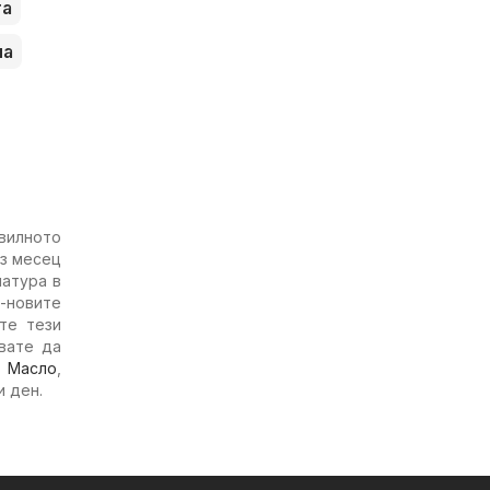
та
па
авилното
ез месец
иатура в
-новите
те тези
вате да
о
Масло
,
и ден.