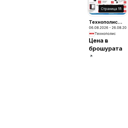
Cтраница
11
Технополис
06.08.2026 - 26.08.20
брошура
Технополис
Цена в
брошурата