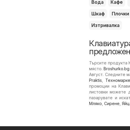
Вода
Кафе
Шкаф
Плочки
Изтривалка
Клавиатура
предложен
Търсите продукта К
място.
Broshurko.bg
Август. Следните м
Praktis
,
Техномарк
промоции на Клави
листовки можете д
пазарувате и иска
Мляко
,
Сирене
,
Яйц