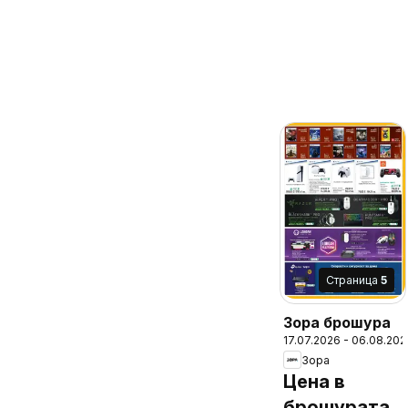
Cтраница
5
Зора брошура
17.07.2026 - 06.08.202
Зора
Цена в
брошурата