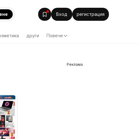
ене
Вход
регистрация
озметика
други
Повече
Реклама