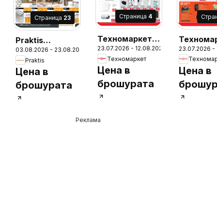
Cтраница
4
Cтра
Cтраница
23
Техномаркет
Технома
Praktis
26
23.07.2026 - 12.08.2026
23.07.2026 -
брошура
брошура
03.08.2026 - 23.08.2026
брошура
Техномаркет
Технома
Praktis
Цена в
Цена в
Цена в
брошурата
брошур
брошурата
Реклама