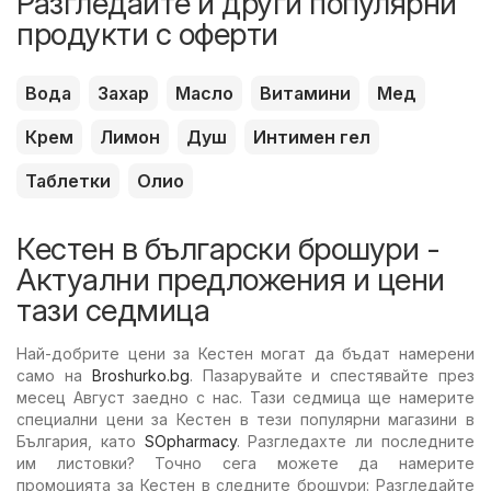
Разгледайте и други популярни
продукти с оферти
Вода
Захар
Масло
Витамини
Мед
Крем
Лимон
Душ
Интимен гел
Таблетки
Олио
Кестен в български брошури -
Актуални предложения и цени
тази седмица
Най-добрите цени за Кестен могат да бъдат намерени
само на
Broshurko.bg
. Пазарувайте и спестявайте през
месец Август заедно с нас. Тази седмица ще намерите
специални цени за Кестен в тези популярни магазини в
България, като
SOpharmacy
. Разгледахте ли последните
им листовки? Точно сега можете да намерите
промоцията за Кестен в следните брошури: Разгледайте