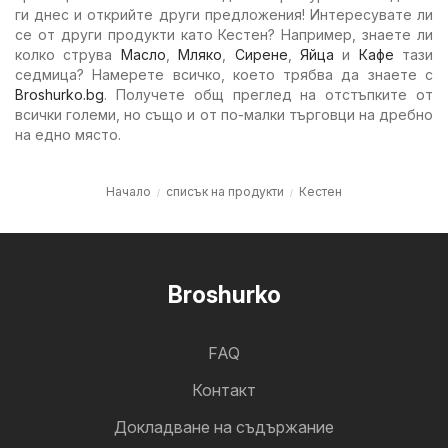
ги днес и открийте други предложения! Интересувате ли
се от други продукти като Кестен? Например, знаете ли
колко струва
Масло
,
Мляко
,
Сирене
,
Яйца
и
Кафе
тази
седмица? Намерете всичко, което трябва да знаете с
Broshurko.bg
. Получете общ преглед на отстъпките от
всички големи, но също и от по-малки търговци на дребно
на едно място.
Начало
списък на продукти
Кестен
Broshurko
FAQ
Контакт
Докладване на съдържание