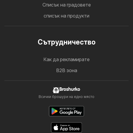
Cписък на градовете
списък на продукти
Cътрудничество
Как да рекламирате
B2B зона
Broshurko
Всички брошури на едно място