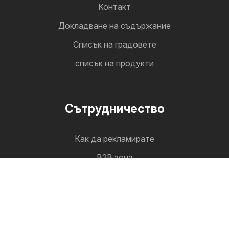
Контакт
Докладване на съдържание
Cписък на градовете
списък на продукти
Cътрудничество
Как да рекламирате
B2B зона
Broshurko
Всички брошури на едно място