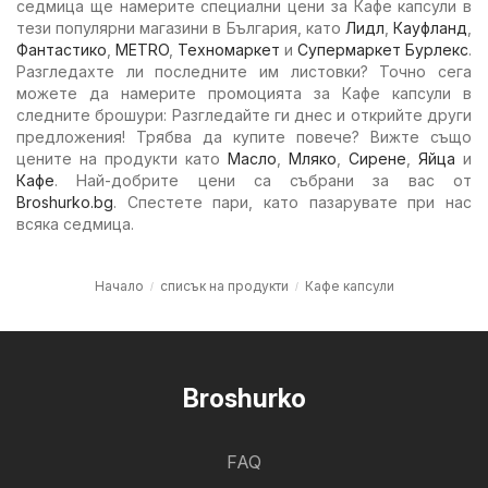
седмица ще намерите специални цени за Кафе капсули в
тези популярни магазини в България, като
Лидл
,
Кауфланд
,
Фантастико
,
METRO
,
Техномаркет
и
Супермаркет Бурлекс
.
Разгледахте ли последните им листовки? Точно сега
можете да намерите промоцията за Кафе капсули в
следните брошури: Разгледайте ги днес и открийте други
предложения! Трябва да купите повече? Вижте също
цените на продукти като
Масло
,
Мляко
,
Сирене
,
Яйца
и
Кафе
. Най-добрите цени са събрани за вас от
Broshurko.bg
. Спестете пари, като пазарувате при нас
всяка седмица.
Начало
списък на продукти
Кафе капсули
Broshurko
FAQ