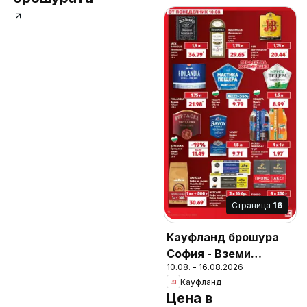
Cтраница
16
Кауфланд брошура
София - Вземи
10.08. - 16.08.2026
повече, спести
Кауфланд
повече
Цена в