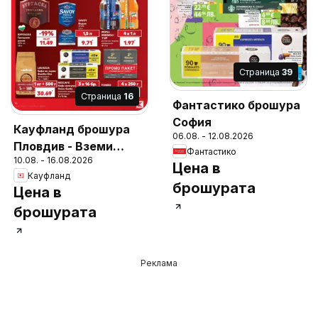
Cтраница
39
Cтраница
16
Фантастико брошура
София
Кауфланд брошура
06.08. - 12.08.2026
Пловдив - Вземи
Фантастико
10.08. - 16.08.2026
повече, спести
Цена в
Кауфланд
повече
брошурата
Цена в
брошурата
Реклама