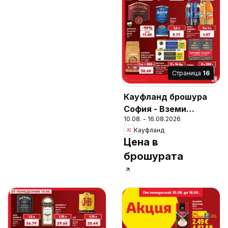
Cтраница
16
Кауфланд брошура
София - Вземи
10.08. - 16.08.2026
повече, спести
Кауфланд
повече
Цена в
брошурата