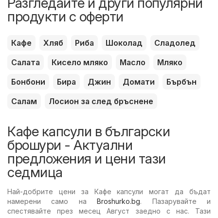
Разгледайте и други популярни
продукти с оферти
Кафе
Хляб
Риба
Шоколад
Сладолед
Салата
Кисело мляко
Масло
Мляко
Бонбони
Бира
Джин
Домати
Бърбън
Салам
Лосион за след бръснене
Кафе капсули в български
брошури - Актуални
предложения и цени тази
седмица
Най-добрите цени за Кафе капсули могат да бъдат
намерени само на
Broshurko.bg
. Пазарувайте и
спестявайте през месец Август заедно с нас. Тази