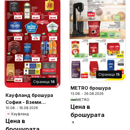
Cтраница
15
Cтраница
16
METRO брошура
13.08. - 26.08.2026
Кауфланд брошура
METRO
София - Вземи
Цена в
10.08. - 16.08.2026
повече, спести
брошурата
Кауфланд
повече
Цена в
брошурата