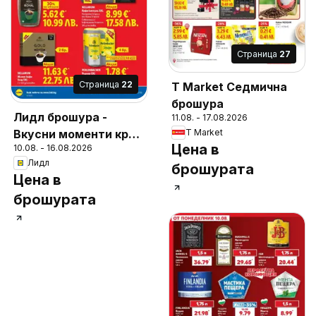
Cтраница
27
Cтраница
22
T Market Седмична
брошура
Лидл брошура -
11.08. - 17.08.2026
Вкусни моменти край
T Market
Цена в
10.08. - 16.08.2026
грила
Лидл
брошурата
Цена в
брошурата