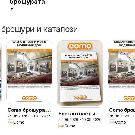
брошурата
 брошури и каталози
Como брошура -
Como бро
Елегантност и
25.06.2026 - 10.09.2026
26.06.2026 - 
Елегантност и
25.06.2026 - 10.09.2026
уют в модерния
Como
Como
уют в модерния
Como
дом с COMO
дом