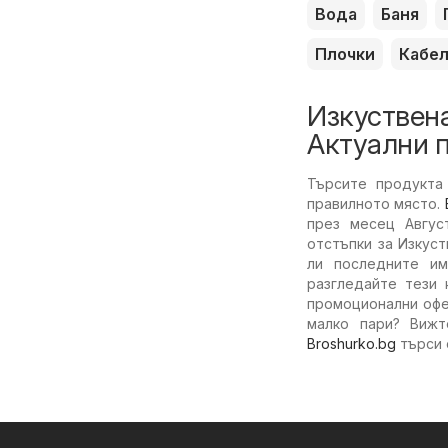
Вода
Баня
Плочки
Кабе
Изкуствена
Актуални 
Търсите продукта 
правилното място.
през месец Авгус
отстъпки за Изкус
ли последните им
разгледайте тези 
промоционални офе
малко пари? Виж
Broshurko.bg
търси 