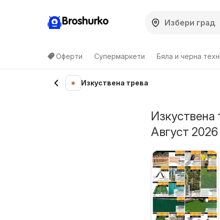
Broshurko
Оферти
Супермаркети
Бяла и черна техн
Изкуствена трева
Изкуствена 
Август 2026