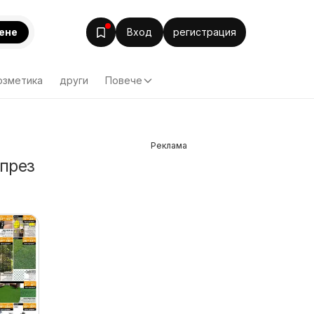
ене
Вход
регистрация
озметика
други
Повече
Реклама
 през