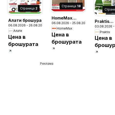
Cтраница
18
Cтраница
2
Cтран
HomeMax
Алати брошура
Praktis
06.08.2026 - 25.08.2026
брошура
06.08.2026 - 26.08.2026
26
03.08.2026 -
брошура
HomeMax
Алати
Praktis
Цена в
Цена в
Цена в
брошурата
брошурата
брошур
Реклама