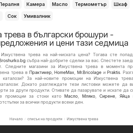
Пералня
Камера
Масло
Термометър
Шкаф
л
Сок
Умивалник
 трева в български брошури -
предложения и цени тази седмица
Изкуствена трева на най-ниската цена? Тогава сте попад
Broshurko.bg
събра най-добрите сделки за вас. Спестете заед
т. Следните магазини за Изкуствена трева в момента пр
твена трева в
Практикер
,
HomeMax
,
Mr.Bricolage
и
Praktis
. Раз
 каталози? За най-новите промоции на Изкуствена трева
каталози: Докато разглеждате тези листовки можете да в
рти за други продукти. Отивате да пазарувате и искате да 
те промоции за стоки като
Масло
,
Мляко
,
Сирене
,
Яйца
отстъпки за всички продукти всеки ден.
Начало
списък на продукти
Изкуствена трева