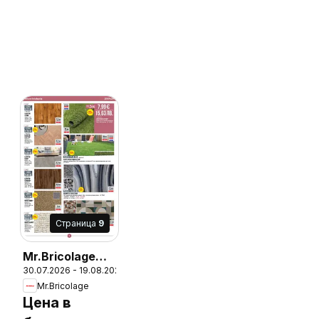
Cтраница
9
Mr.Bricolage
26
30.07.2026 - 19.08.2026
брошура
Mr.Bricolage
Цена в