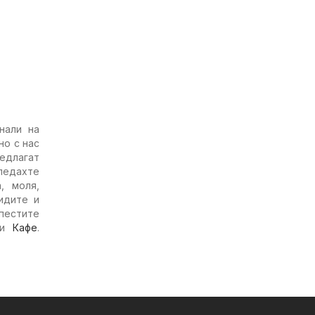
нали на
но с нас
едлагат
гледахте
, моля,
идите и
спестите
и
Кафе
.