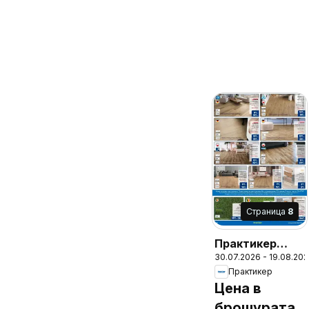
Cтраница
8
Практикер
30.07.2026 - 19.08.20
брошура
Практикер
Цена в
брошурата