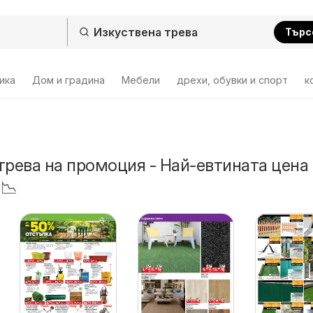
Търс
ика
Дом и градина
Мебели
дрехи, обувки и спорт
к
трева на промоция - Най-евтината цена
 📉