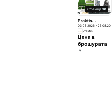
Cтраница
30
Praktis
03.08.2026 - 23.08.20
брошура -
Praktis
Неустоими
Цена в
предложения
брошурата