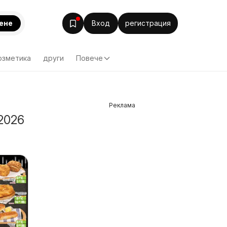
ене
Вход
регистрация
озметика
други
Повече
Реклама
2026