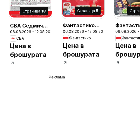
Cтраница
5
Cтра
Cтраница
18
Фантастико
Фантаст
CBA Седмична
26
06.08.2026 - 12.08.2026
06.08.2026 -
06.08.2026 - 12.08.2026
Седмична
Седмичн
брошура
Фантастико
Фантасти
CBA
брошура
брошура
Цена в
Цена в
Цена в
брошурата
брошур
брошурата
Реклама