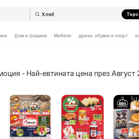
Търс
ика
Дом и градина
Мебели
дрехи, обувки и спорт
к
моция - Най-евтината цена през Август 