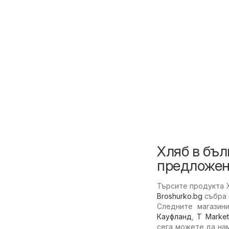
Хляб в бъл
предложен
Търсите продукта Х
Broshurko.bg
събра 
Следните магазин
Кауфланд
,
T Market
сега можете да на