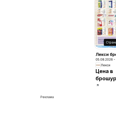
Cтран
Лекси б
05.08.2026 -
Лекси
Цена в
брошур
Реклама