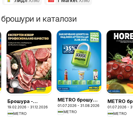
Лидл
Хляб
T Market
Хляб
 брошури и каталози
METRO брошура
Брошура -
METRO бр
01.07.2026 - 31.08.2026
- Цени на ниво
19.02.2026 - 31.12.2026
01.07.2026 - 
Месото
- ХоРеКа
METRO
METRO
METRO
Хранител
стоки