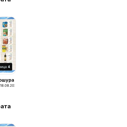
ница
4
рошура
 18.08.2026
ата