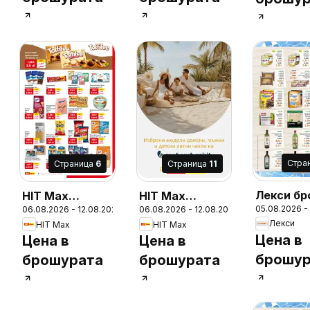
Cтра
Cтраница
6
Cтраница
11
Лекси б
HIT Max
HIT Max
05.08.2026 -
06.08.2026 - 12.08.2026
06.08.2026 - 12.08.2026
брошура
брошура
Лекси
HIT Max
HIT Max
Цена в
Цена в
Цена в
брошур
брошурата
брошурата