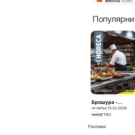
Билла
Хляб
Популярни
Брошура -
от петък 13.02.2026
HoReCa решения
METRO
2026
Реклама