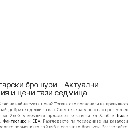
гарски брошури - Актуални
ия и цени тази седмица
ляб на най-ниската цена? Тогава сте попаднали на правилнот
най-добрите сделки за вас. Спестете заедно с нас през месец
и за Хляб в момента предлагат отстъпки за Хляб в
Билл
,
Фантастико
и
CBA
. Разгледахте ли последните им каталоз
мерите промоцията за Хляб в следните брошури: Разгледайте