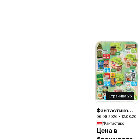
Cтраница
25
Фантастико
06.08.2026 - 12.08.20
Седмична
Фантастико
брошура
Цена в