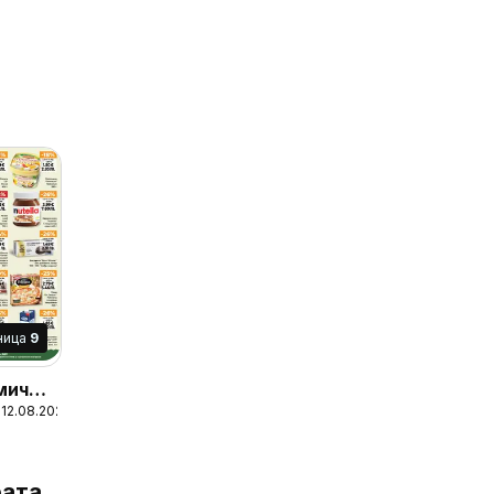
ница
9
мична
 12.08.2026
ата