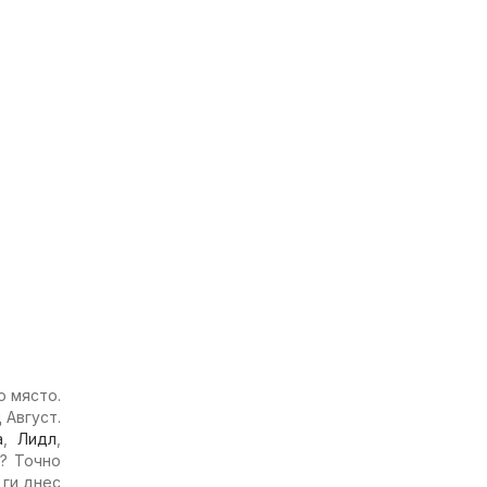
о място.
 Август.
а
,
Лидл
,
и? Точно
 ги днес