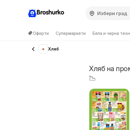
Broshurko
Оферти
Супермаркети
Бяла и черна техн
Хляб
Хляб на про
📉