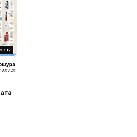
ица
12
рошура
 18.08.2026
ата