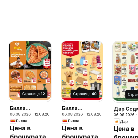
Cтраница
12
Cтраница
40
Cтра
Билла
Билла
Дар Сед
06.08.2026 - 12.08.2026
06.08.2026 - 12.08.2026
Седмична
Седмична
06.08.2026 -
брошура
26
Билла
Билла
Дар
брошура
брошура
Цена в
Цена в
Цена в
брошурата
брошурата
брошур