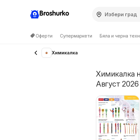
Broshurko
Оферти
Супермаркети
Бяла и черна техн
Химикалка
Химикалка н
Август 2026