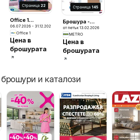
Cтраница
22
Cтраница
145
Office 1
Брошура -
6
06.07.2026 - 31.12.2026
брошура
от петък 13.02.2026
HoReCa
Office 1
METRO
решения 2026
Цена в
Цена в
брошурата
брошурата
 брошури и каталози