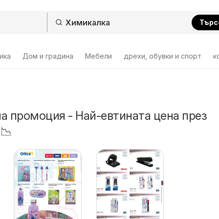
Търс
ика
Дом и градина
Мебели
дрехи, обувки и спорт
к
а промоция - Най-евтината цена през
 📉