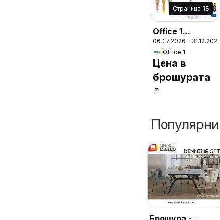
Cтраница
15
Office 1
06.07.2026 - 31.12.202
брошура
Office 1
Цена в
брошурата
Популярни
Брошура -