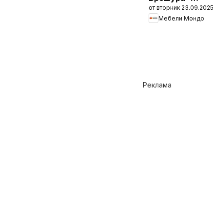
от вторник 23.09.2025
Промо
Мебели Мондо
комплекти
Реклама