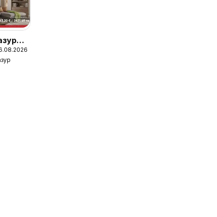
азур
16.08.2026
азур