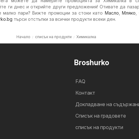
сега можете да намерите промоцията за Химикалка в с
йте ги днес и открийте други предложения! Отивате да паза
е малко пари? Вижте промоции за стоки като
Масло
,
Мляко
,
rko.bg
търси отстъпки за всички продукти всеки ден.
Начало
списък на продукти
Химикалка
Broshurko
FAQ
Контакт
Докладване на съдържан
Cписък на градовете
списък на продукти