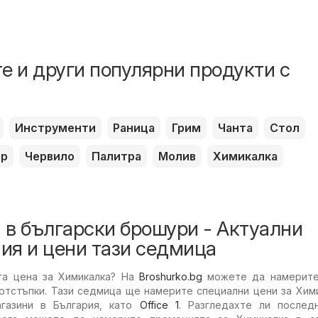
е и други популярни продукти с
Инструменти
Раница
Грим
Чанта
Стол
ер
Червило
Палитра
Молив
Химикалка
 в български брошури - Актуални
ия и цени тази седмица
та цена за Химикалка? На
Broshurko.bg
можете да намерите
 отстъпки. Тази седмица ще намерите специални цени за Хим
агазини в България, като
Office 1
. Разгледахте ли послед