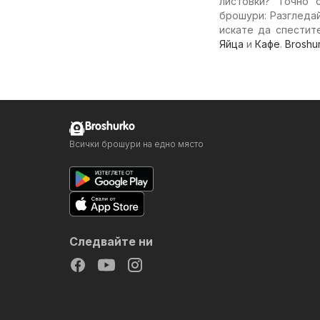
листовки? Точно 
брошури: Разгледа
искате да спестит
Яйца
и
Кафе
.
Broshu
Broshurko
Всички брошури на едно място
Следвайте ни