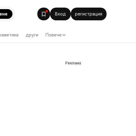
ене
Вход
регистрация
озметика
други
Повече
Реклама