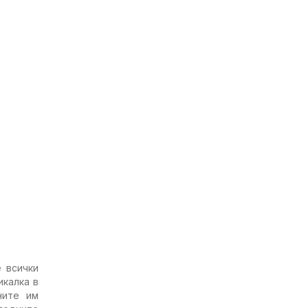
 всички
икалка в
ните им