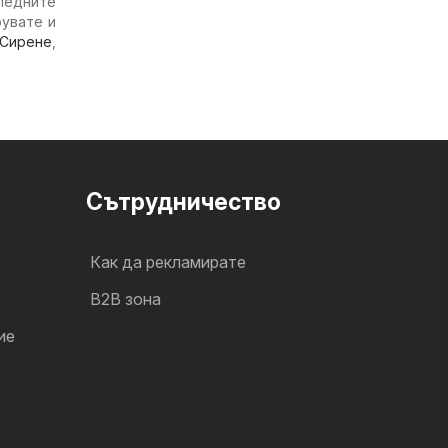
ледните
рувате и
Сирене
,
Cътрудничество
Как да рекламирате
B2B зона
ие