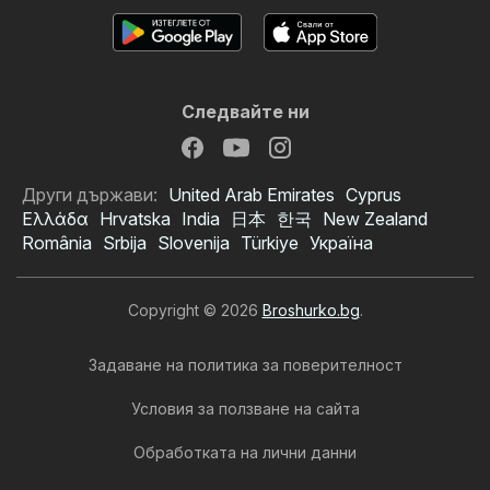
Следвайте ни
Други държави:
United Arab Emirates
Cyprus
Ελλάδα
Hrvatska
India
日本
한국
New Zealand
România
Srbija
Slovenija
Türkiye
Україна
Copyright © 2026
Broshurko.bg
.
Задаване на политика за поверителност
Условия за ползване на сайта
Обработката на лични данни