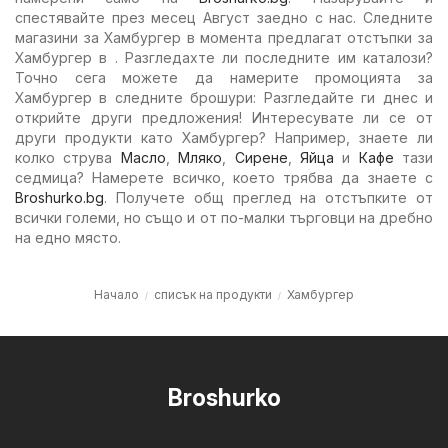
спестявайте през месец Август заедно с нас. Следните
магазини за Хамбургер в момента предлагат отстъпки за
Хамбургер в . Разгледахте ли последните им каталози?
Точно сега можете да намерите промоцията за
Хамбургер в следните брошури: Разгледайте ги днес и
открийте други предложения! Интересувате ли се от
други продукти като Хамбургер? Например, знаете ли
колко струва
Масло
,
Мляко
,
Сирене
,
Яйца
и
Кафе
тази
седмица? Намерете всичко, което трябва да знаете с
Broshurko.bg
. Получете общ преглед на отстъпките от
всички големи, но също и от по-малки търговци на дребно
на едно място.
Начало
списък на продукти
Хамбургер
Broshurko