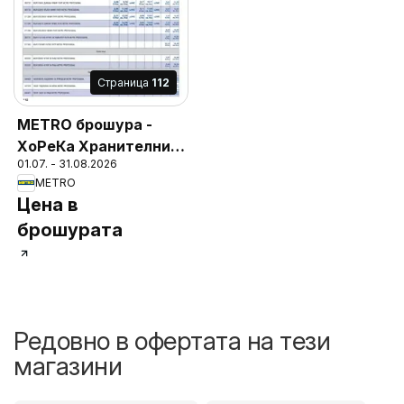
Cтраница
112
METRO брошура -
ХоРеКа Хранителни
01.07. - 31.08.2026
стоки
METRO
Цена в
брошурата
Редовно в офертата на тези
магазини