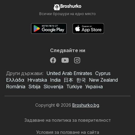
Broshurko
Всички брошури на едно място
Следвайте ни
Други държави:
United Arab Emirates
Cyprus
Ελλάδα
Hrvatska
India
日本
한국
New Zealand
România
Srbija
Slovenija
Türkiye
Україна
Copyright © 2026
Broshurko.bg
.
Задаване на политика за поверителност
Условия за ползване на сайта