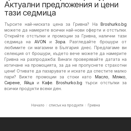
Актуални предложения и цени
тази седмица
Търсите най-ниската цена за Гривна? На
Broshurko.bg
можете да намерите всички най-нови оферти и отстъпки.
Открийте отстъпки и промоции за Гривна, налични тази
седмица на
AVON
и
Зора
. Разгледайте брошури от
любимите си магазини в България днес. Предлагаме ви
селекция от брошури, където вече можете да намерите
Гривна на разпродажба: Винаги проверявайте датата на
изтичане на промоцията, за да не пропуснете страхотни
цени! Отивате да пазарувате и искате да спестите малко
пари? Вижте промоции за стоки като
Масло
,
Мляко
,
Сирене
,
Яйца
и
Кафе
.
Broshurko.bg
търси отстъпки за
всички продукти всеки ден.
Начало
списък на продукти
Гривна