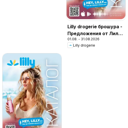
Lilly drogerie брошура -
Предложения от Лили
01.08. - 31.08.2026
Дрогерие
Lilly drogerie