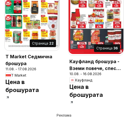
Cтраница
22
Cтраница
36
T Market Седмична
Кауфланд брошура -
брошура
Вземи повече, спести
11.08. - 17.08.2026
10.08. - 16.08.2026
повече с Kaufland с
T Market
Кауфланд
Цена в
валидност до
Цена в
16.08.2026
брошурата
брошурата
Реклама