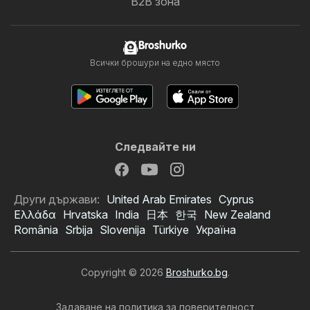
B2B зона
Broshurko
Всички брошури на едно място
Следвайте ни
Други държави:
United Arab Emirates
Cyprus
Ελλάδα
Hrvatska
India
日本
한국
New Zealand
România
Srbija
Slovenija
Türkiye
Україна
Copyright © 2026
Broshurko.bg
.
Задаване на политика за поверителност