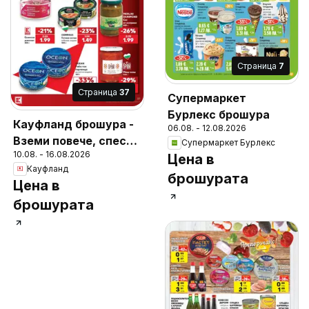
Cтраница
7
Cтраница
37
Супермаркет
Бурлекс брошура
Кауфланд брошура -
06.08. - 12.08.2026
Вземи повече, спести
Супермаркет Бурлекс
10.08. - 16.08.2026
повече с Kaufland с
Цена в
Кауфланд
валидност до
брошурата
Цена в
16.08.2026
брошурата