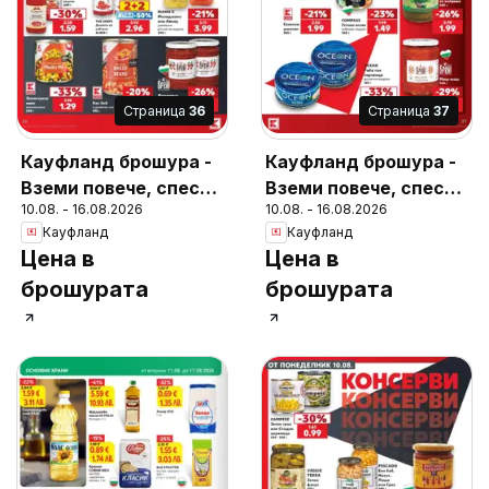
Cтраница
36
Cтраница
37
Кауфланд брошура -
Кауфланд брошура -
Вземи повече, спести
Вземи повече, спести
10.08. - 16.08.2026
10.08. - 16.08.2026
повече с Kaufland с
повече с Kaufland с
Кауфланд
Кауфланд
валидност до
валидност до
Цена в
Цена в
16.08.2026
16.08.2026
брошурата
брошурата