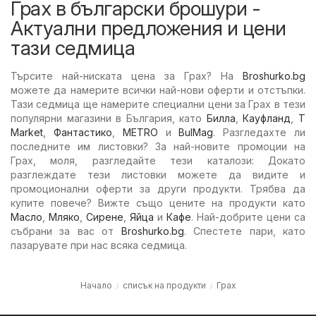
Грах в български брошури -
Актуални предложения и цени
тази седмица
Търсите най-ниската цена за Грах? На
Broshurko.bg
можете да намерите всички най-нови оферти и отстъпки.
Тази седмица ще намерите специални цени за Грах в тези
популярни магазини в България, като
Билла
,
Кауфланд
,
T
Market
,
Фантастико
,
METRO
и
BulMag
. Разгледахте ли
последните им листовки? За най-новите промоции на
Грах, моля, разгледайте тези каталози: Докато
разглеждате тези листовки можете да видите и
промоционални оферти за други продукти. Трябва да
купите повече? Вижте също цените на продукти като
Масло
,
Мляко
,
Сирене
,
Яйца
и
Кафе
. Най-добрите цени са
събрани за вас от
Broshurko.bg
. Спестете пари, като
пазарувате при нас всяка седмица.
Начало
списък на продукти
Грах