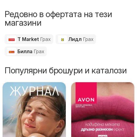
Редовно в офертата на тези
магазини
T Market
Грах
Лидл
Грах
Билла
Грах
Популярни брошури и каталози