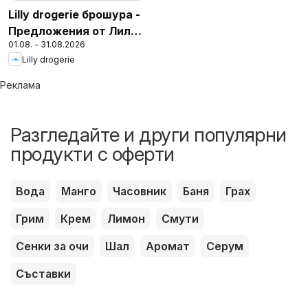
Lilly drogerie брошура -
Предложения от Лили
01.08. - 31.08.2026
Дрогерие
Lilly drogerie
Реклама
Разгледайте и други популярни
продукти с оферти
Вода
Манго
Часовник
Баня
Грах
Грим
Крем
Лимон
Смути
Сенки за очи
Шал
Аромат
Серум
Съставки