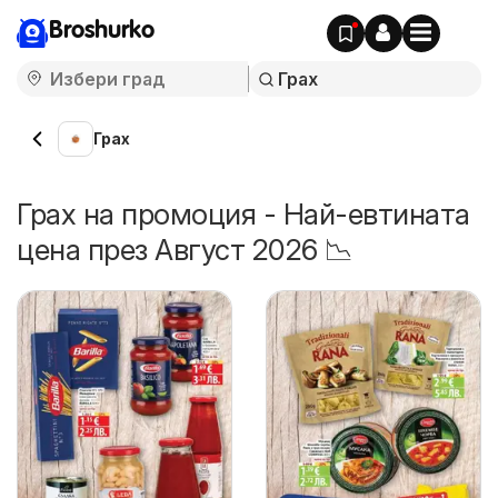
Broshurko
Грах
Грах на промоция - Най-евтината
цена през Август 2026 📉