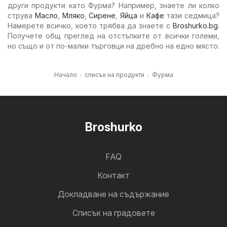
други продукти като Фурма? Например, знаете ли колко
струва
Масло
,
Мляко
,
Сирене
,
Яйца
и
Кафе
тази седмица?
Намерете всичко, което трябва да знаете с
Broshurko.bg
.
Получете общ преглед на отстъпките от всички големи,
но също и от по-малки търговци на дребно на едно място.
Начало
списък на продукти
Фурма
Broshurko
FAQ
Контакт
Докладване на съдържание
Cписък на градовете