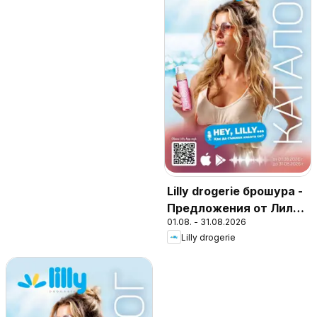
Lilly drogerie брошура -
Предложения от Лили
01.08. - 31.08.2026
Дрогерие
Lilly drogerie