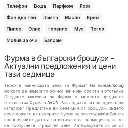
Телефон
Вода
Парфюм
Роза
Фон дьо тен
Лампа
Масло
Крем
Пипер
Олио
Червило
Мус
Тегло
Молив за очи
Балсам
Фурма в български брошури -
Актуални предложения и цени
тази седмица
Търсите най-ниската цена за Фурма? На
Broshurko.bg
можете да намерите всички най-нови оферти и отстъпки.
Следните магазини за Фурма в момента предлагат
отстъпки за Фурма в
AVON
. Разгледахте ли последните им
каталози? Предлагаме ви селекция от брошури, където
вече можете да намерите Фурма на разпродажба: Винаги
проверявайте датата на изтичане на промоцията, за да
не пропуснете страхотни цени! Интересувате ли се от