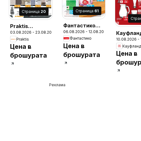
Cтраница
61
Cтраница
20
Cтра
Фантастико
Praktis
06.08.2026 - 12.08.2026
брошура
Кауфлан
03.08.2026 - 23.08.2026
брошура -
Фантастико
Praktis
6
10.08.2026 -
София
брошура 
Неустоими
Цена в
Цена в
Кауфлан
Вземи по
предложения
Цена в
брошурата
брошурата
спести п
брошур
с Kauflan
валиднос
16.08.20
Реклама