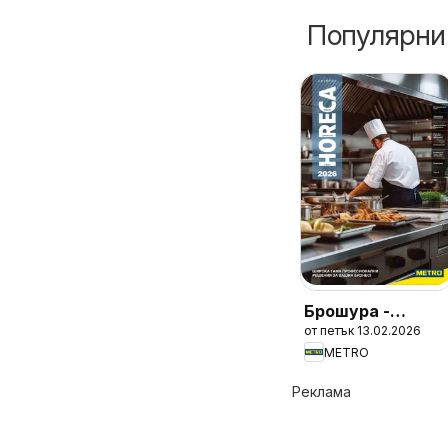
Популярни
Брошура -
от петък 13.02.2026
HoReCa решения
METRO
2026
Реклама