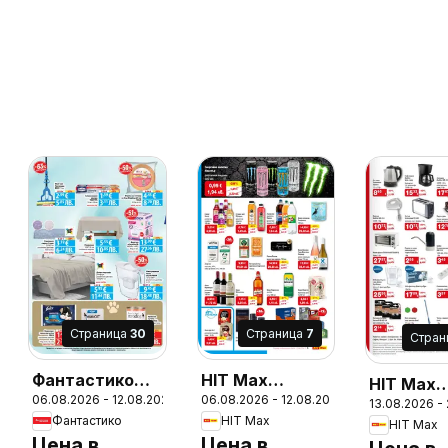
Cтраница
30
Cтраница
7
Cтран
Фантастико
HIT Max
HIT Max
26
06.08.2026 - 12.08.2026
06.08.2026 - 12.08.2026
Седмична
брошура
13.08.2026 -
брошура
Фантастико
HIT Max
HIT Max
брошура
Цена в
Цена в