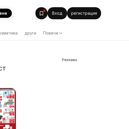
ене
Вход
регистрация
озметика
други
Повече
Реклама
ст