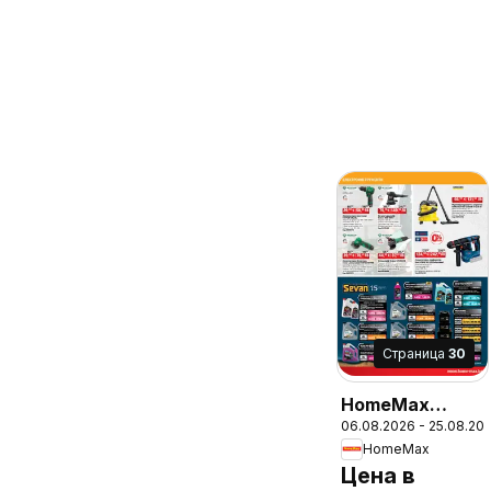
Cтраница
30
HomeMax
06.08.2026 - 25.08.20
брошура
HomeMax
Цена в