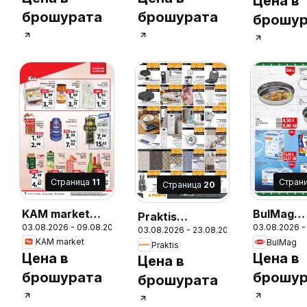
Цена в
брошурата
брошурата
брошур
Cтраница
11
Cтран
Cтраница
20
KAM market
BulMag
Praktis
03.08.2026 - 09.08.2026
03.08.2026 -
брошура
брошура
26
03.08.2026 - 23.08.2026
брошура
KAM market
BulMag
Praktis
Цена в
Цена в
Цена в
брошурата
брошур
брошурата