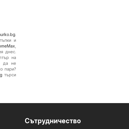
hurko.bg
.
тъпки и
omeMax
,
я днес.
лтър на
а да не
ко пари?
bg
търси
Cътрудничество