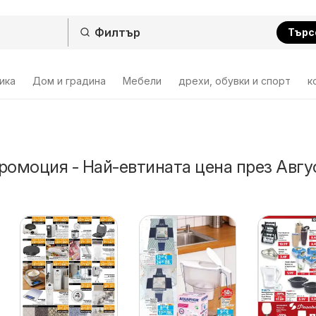
Търс
ика
Дом и градина
Мебели
дрехи, обувки и спорт
к
ромоция - Най-евтината цена през Авгу