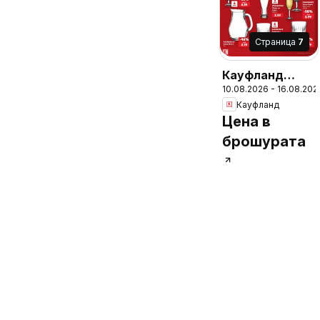
Cтраница
7
Кауфланд
10.08.2026 - 16.08.202
брошура -
Кауфланд
Вземи повече,
Цена в
спести повече
брошурата
с Kaufland с
валидност до
16.08.2026