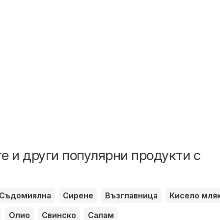
е и други популярни продукти с
Съдомиялна
Сирене
Възглавница
Кисело мля
Олио
Свинско
Салам