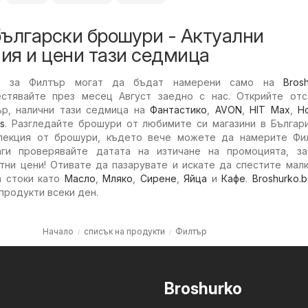
български брошури - Актуални
ия и цени тази седмица
ни за Филтър могат да бъдат намерени само на
Bros
естявайте през месец Август заедно с нас. Открийте отс
ър, налични тази седмица на
Фантастико
,
AVON
,
HIT Max
,
H
is
. Разгледайте брошури от любимите си магазини в Българи
лекция от брошури, където вече можете да намерите Фи
аги проверявайте датата на изтичане на промоцията, з
тни цени! Отивате да пазарувате и искате да спестите мал
а стоки като
Масло
,
Мляко
,
Сирене
,
Яйца
и
Кафе
.
Broshurko.
 продукти всеки ден.
Начало
списък на продукти
Филтър
Broshurko