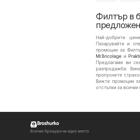
Филтър в 
предложен
Най-добрите це
Пазарувайте и сп
промоции за Филт
Mr.Bricolage
и
Prakt
Предлагаме ви се
разпродажба: Вин
пропуснете страхо
Вижте промоции з
отстъпки за всички
Broshurko
Всички брошури на едно място