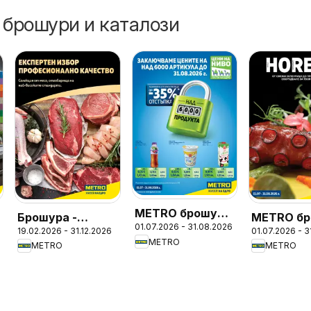
 брошури и каталози
METRO брошура
Брошура -
METRO бр
01.07.2026 - 31.08.2026
- Цени на ниво
19.02.2026 - 31.12.2026
01.07.2026 - 
Месото
- ХоРеКа
METRO
METRO
METRO
Хранител
стоки