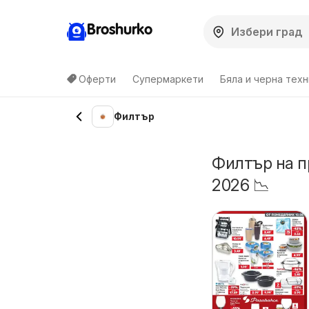
Broshurko
Оферти
Супермаркети
Бяла и черна техн
Филтър
Филтър на п
2026 📉