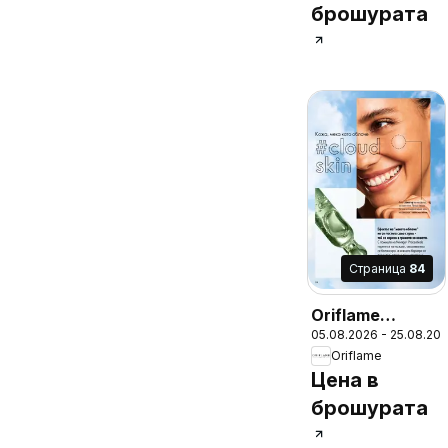
брошурата
Cтраница
84
Oriflame
05.08.2026 - 25.08.20
каталог 11
Oriflame
Цена в
брошурата