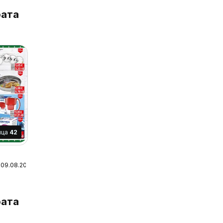
ата
ица
42
 09.08.2026
ата