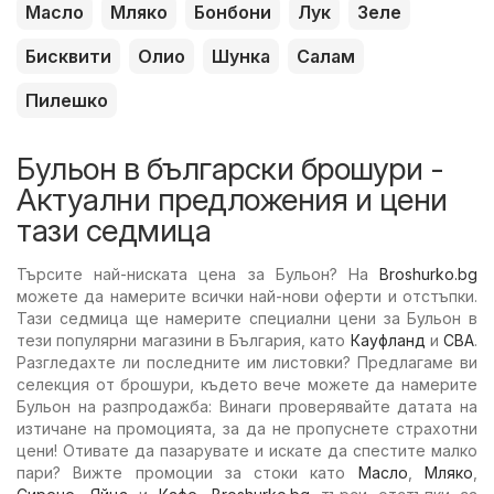
Масло
Мляко
Бонбони
Лук
Зеле
Бисквити
Олио
Шунка
Салам
Пилешко
Бульон в български брошури -
Актуални предложения и цени
тази седмица
Търсите най-ниската цена за Бульон? На
Broshurko.bg
можете да намерите всички най-нови оферти и отстъпки.
Тази седмица ще намерите специални цени за Бульон в
тези популярни магазини в България, като
Кауфланд
и
CBA
.
Разгледахте ли последните им листовки? Предлагаме ви
селекция от брошури, където вече можете да намерите
Бульон на разпродажба: Винаги проверявайте датата на
изтичане на промоцията, за да не пропуснете страхотни
цени! Отивате да пазарувате и искате да спестите малко
пари? Вижте промоции за стоки като
Масло
,
Мляко
,