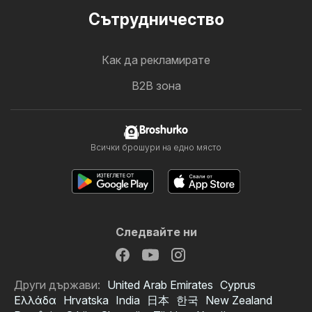
Cътрудничество
Как да рекламирате
B2B зона
Broshurko
Всички брошури на едно място
Следвайте ни
Други държави:
United Arab Emirates
Cyprus
Ελλάδα
Hrvatska
India
日本
한국
New Zealand