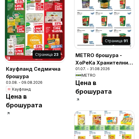
Cтраница
91
METRO брошура -
Cтраница
23
ХоРеКа Хранителни
Кауфланд Седмична
01.07. - 31.08.2026
стоки
METRO
брошура
Цена в
03.08. - 09.08.2026
Кауфланд
брошурата
Цена в
брошурата