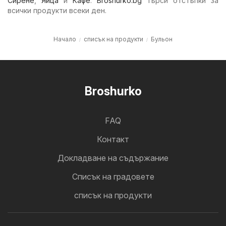
Сирене
,
Яйца
и
Кафе
.
Broshurko.bg
търси отстъпки за
всички продукти всеки ден.
Начало
списък на продукти
Бульон
Broshurko
FAQ
Контакт
Докладване на съдържание
Cписък на градовете
списък на продукти