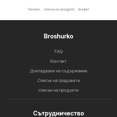
Начало
списък на продукти
Бюфет
Broshurko
FAQ
Контакт
Докладване на съдържание
Cписък на градовете
списък на продукти
Cътрудничество