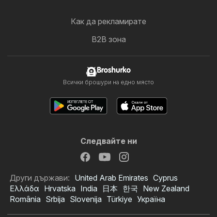
Как да рекламирате
B2B зона
Broshurko
Всички брошури на едно място
Следвайте ни
Други държави:
United Arab Emirates
Cyprus
Ελλάδα
Hrvatska
India
日本
한국
New Zealand
România
Srbija
Slovenija
Türkiye
Україна