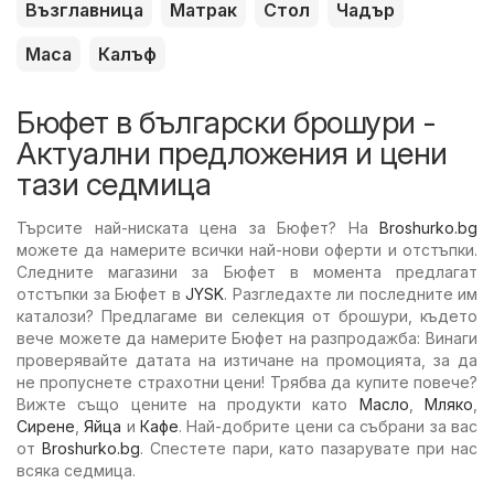
Възглавница
Матрак
Стол
Чадър
Маса
Калъф
Бюфет в български брошури -
Актуални предложения и цени
тази седмица
Търсите най-ниската цена за Бюфет? На
Broshurko.bg
можете да намерите всички най-нови оферти и отстъпки.
Следните магазини за Бюфет в момента предлагат
отстъпки за Бюфет в
JYSK
. Разгледахте ли последните им
каталози? Предлагаме ви селекция от брошури, където
вече можете да намерите Бюфет на разпродажба: Винаги
проверявайте датата на изтичане на промоцията, за да
не пропуснете страхотни цени! Трябва да купите повече?
Вижте също цените на продукти като
Масло
,
Мляко
,
Сирене
,
Яйца
и
Кафе
. Най-добрите цени са събрани за вас
от
Broshurko.bg
. Спестете пари, като пазарувате при нас
всяка седмица.