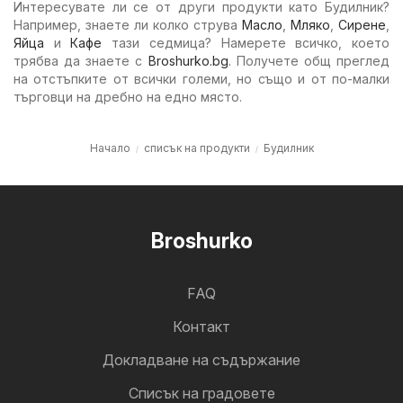
Интересувате ли се от други продукти като Будилник?
Например, знаете ли колко струва
Масло
,
Мляко
,
Сирене
,
Яйца
и
Кафе
тази седмица? Намерете всичко, което
трябва да знаете с
Broshurko.bg
. Получете общ преглед
на отстъпките от всички големи, но също и от по-малки
търговци на дребно на едно място.
Начало
списък на продукти
Будилник
Broshurko
FAQ
Контакт
Докладване на съдържание
Cписък на градовете