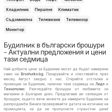
Хладилник
Пералня
Климатик
Съдомиялна
Телевизия
Телевизор
Монитор
Будилник в български брошури
- Актуални предложения и цени
тази седмица
Най-добрите цени за Будилник могат да бъдат намерени
само на
Broshurko.bg
. Пазарувайте и спестявайте през
месец Август заедно с нас. Открийте отстъпки и
промоции за Будилник, налични тази седмица на
Лидл
и
Технополис
. Разгледайте брошури от любимите си
магазини в България днес. Предлагаме ви селекция от
брошури, където вече можете да намерите Будилник на
разпродажба: Винаги проверявайте датата на изтичане на
промоцията, за да не пропуснете страхотни цени!