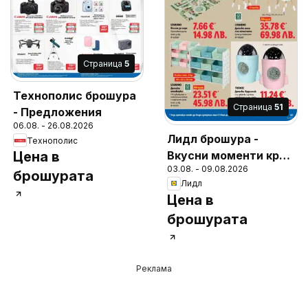
Cтраница
5
Технополис брошура
Cтраница
51
- Предложения
06.08. - 26.08.2026
Лидл брошура -
Технополис
Вкусни моменти край
Цена в
03.08. - 09.08.2026
грила
брошурата
Лидл
Цена в
брошурата
Реклама