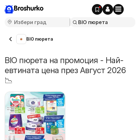
Broshurko
BIO пюрета
BIO пюрета на промоция - Най-
евтината цена през Август 2026
📉