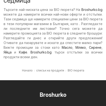
седмица
Търсите най-ниската цена за BIO пюрета? На
Broshurko.bg
можете да намерите всички най-нови оферти и отстъпки.
Тази седмица ще намерите специални цени за BIO пюрета
в тези популярни магазини в България, като . Разгледахте
ли последните им листовки? Точно сега можете да
намерите промоцията за BIO пюрета в следните брошури:
Разгледайте ги днес и открийте други предложения!
Отивате да пазарувате и искате да спестите малко пари?
Вижте промоции за стоки като
Масло
,
Мляко
,
Сирене
,
Яйца
и
Кафе
.
Broshurko.bg
търси отстъпки за всички
продукти всеки ден.
Начало
списък на продукти
BIO пюрета
Broshurko