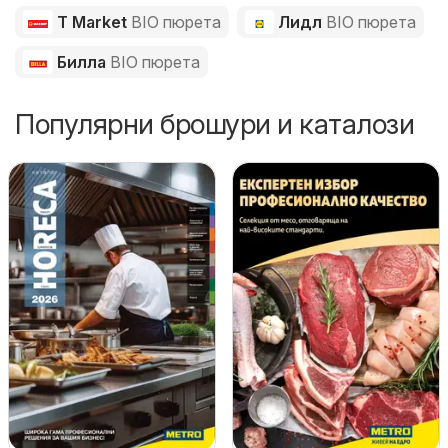
T Market
BIO пюрета
Лидл
BIO пюрета
Билла
BIO пюрета
Популярни брошури и каталози