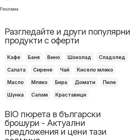
Реклама
Разгледайте и други популярни
продукти с оферти
Кафе
Баня
Вино
Шоколад
Сладолед
Салата
Сирене
Чай
Кисело мляко
Масло
Мляко
Бира
Домати
Пиле
Шунка
Салам
Краставици
BIO пюрета в български
брошури - Актуални
предложения и цени тази