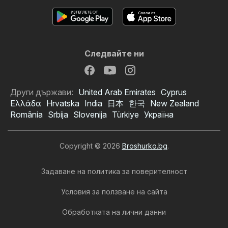
Следвайте ни
Други държави:
United Arab Emirates
Cyprus
Ελλάδα
Hrvatska
India
日本
한국
New Zealand
România
Srbija
Slovenija
Türkiye
Україна
Copyright © 2026
Broshurko.bg
.
Задаване на политика за поверителност
Условия за ползване на сайта
Обработката на лични данни