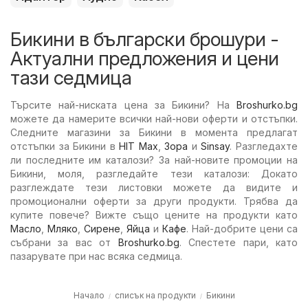
Бикини в български брошури -
Актуални предложения и цени
тази седмица
Търсите най-ниската цена за Бикини? На
Broshurko.bg
можете да намерите всички най-нови оферти и отстъпки.
Следните магазини за Бикини в момента предлагат
отстъпки за Бикини в
HIT Max
,
Зора
и
Sinsay
. Разгледахте
ли последните им каталози? За най-новите промоции на
Бикини, моля, разгледайте тези каталози: Докато
разглеждате тези листовки можете да видите и
промоционални оферти за други продукти. Трябва да
купите повече? Вижте също цените на продукти като
Масло
,
Мляко
,
Сирене
,
Яйца
и
Кафе
. Най-добрите цени са
събрани за вас от
Broshurko.bg
. Спестете пари, като
пазарувате при нас всяка седмица.
Начало
списък на продукти
Бикини