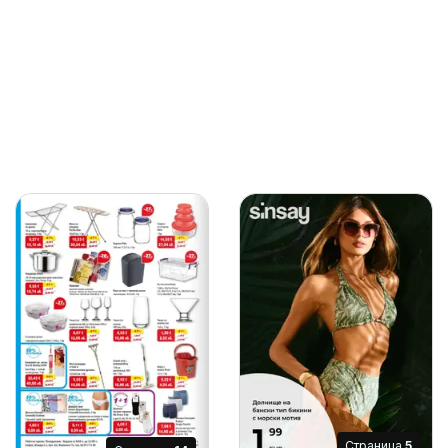
Cтраница
5