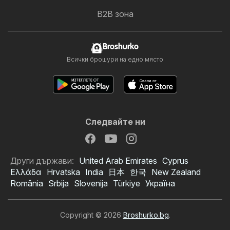
B2B зона
Broshurko
Всички брошури на едно място
Следвайте ни
Други държави:
United Arab Emirates
Cyprus
Ελλάδα
Hrvatska
India
日本
한국
New Zealand
România
Srbija
Slovenija
Türkiye
Україна
Copyright © 2026
Broshurko.bg
.