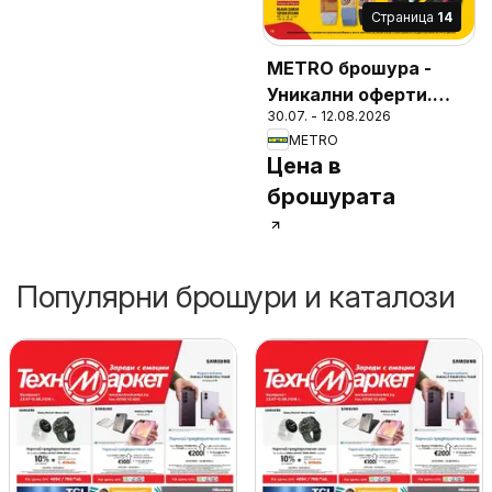
Cтраница
14
METRO брошура -
Уникални оферти.
30.07. - 12.08.2026
Финални бройки
METRO
Цена в
брошурата
Популярни брошури и каталози