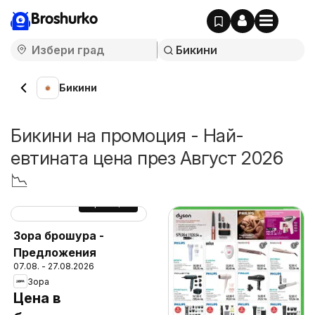
Broshurko
Бикини
Бикини на промоция - Най-
евтината цена през Август 2026
📉
Cтраница
9
Зора брошура -
Предложения
07.08. - 27.08.2026
Зора
Цена в