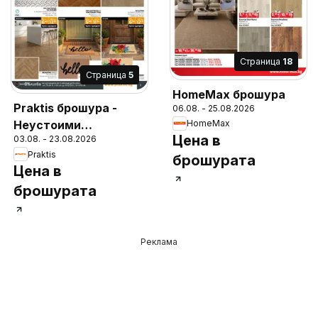
Cтраница
18
Cтраница
5
HomeMax брошура
Praktis брошура -
06.08. - 25.08.2026
Неустоими
HomeMax
Цена в
03.08. - 23.08.2026
предложения
Praktis
брошурата
Цена в
брошурата
Реклама