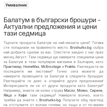
Умивалник
Балатум в български брошури -
Актуални предложения и цени
тази седмица
Търсите продукта Балатум на най-ниската цена? Тогава
сте попаднали на правилното място.
Broshurko.bg
събра
най-добрите сделки за вас. Спестете заедно с нас през
месец Август. Тази седмица ще намерите специални цени
за Балатум в тези популярни магазини в България, като
Практикер
,
HomeMax
,
Mr.Bricolage
и
Praktis
. Разгледахте ли
последните им листовки? Точно сега можете да
намерите промоцията за Балатум в следните брошури:
Разгледайте ги днес и открийте други предложения!
Интересувате ли се от други продукти като Балатум?
Например, знаете ли колко струва
Масло
,
Мляко
,
Сирене
,
Яйца
и
Кафе
тази седмица? Намерете всичко, което
трябва да знаете с
Broshurko.bg
. Получете общ преглед
на отстъпките от всички големи, но също и от по-малки