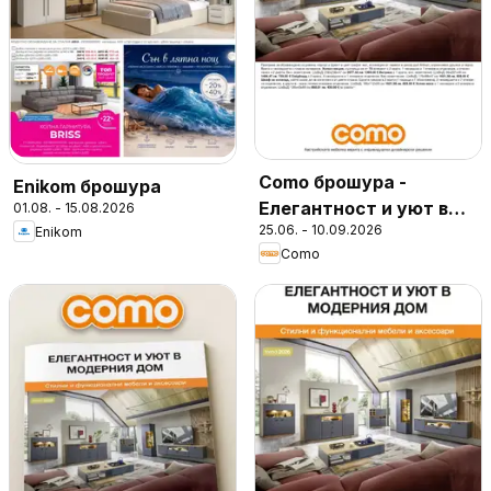
Como брошура -
Enikom брошура
Елегантност и уют в
01.08. - 15.08.2026
25.06. - 10.09.2026
Enikom
модерния дом
Como