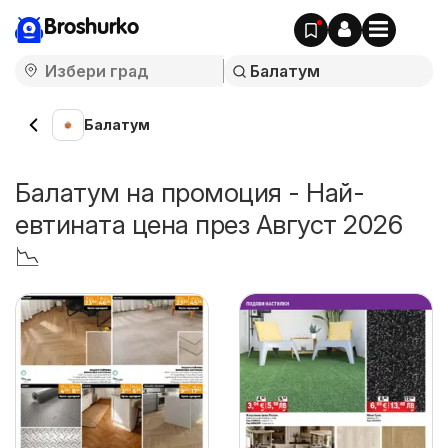
Broshurko
Балатум
Балатум на промоция - Най-
евтината цена през Август 2026
📉