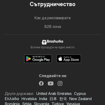
Cътрудничество
Как да рекламирате
B2B зона
Broshurko
Всички брошури на едно място
Следвайте ни
Други държави:
United Arab Emirates
Cyprus
Ελλάδα
Hrvatska
India
日本
한국
New Zealand
România
Srbija
Slovenija
Türkiye
Україна