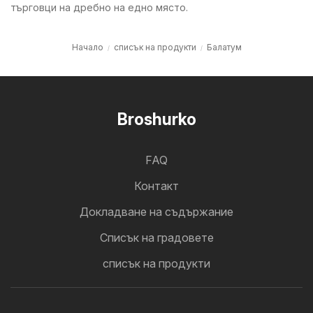
търговци на дребно на едно място.
Начало
списък на продукти
Балатум
Broshurko
FAQ
Контакт
Докладване на съдържание
Cписък на градовете
списък на продукти