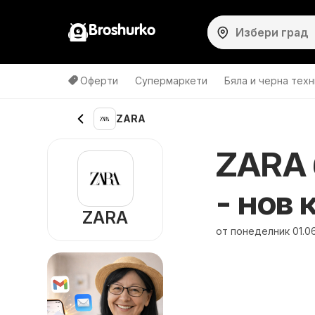
Broshurko
Оферти
Супермаркети
Бяла и черна техн
ZARA
ZARA 
- нов 
ZARA
от понеделник 01.0