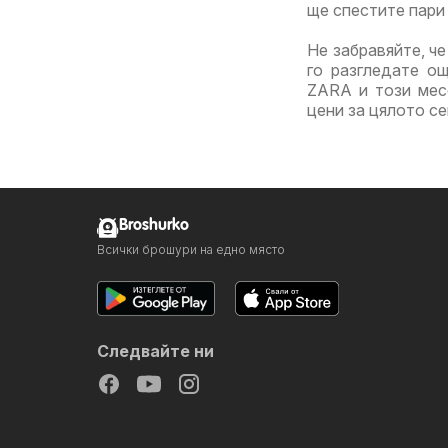
ще спестите пари 
Не забравяйте, че
го разгледате о
ZARA и този месе
цени за цялото с
Broshurko
Всички брошури на едно място
Следвайте ни