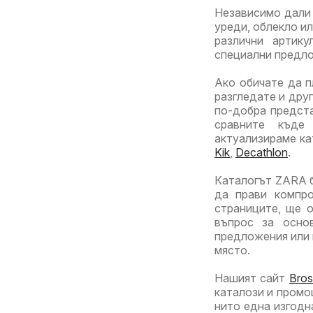
Независимо дали 
уреди, облекло и
различни артик
специални предл
Ако обичате да п
разгледате и дру
по-добра предста
сравните къде
актуализираме ка
Kik
,
Decathlon
.
Каталогът ZARA б
да прави компро
страниците, ще о
въпрос за осно
предложения или 
място.
Нашият сайт
Bros
каталози и промо
нито една изгодн