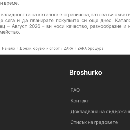
и време.
 валидността на каталога е ограничена, затова ви съвет
ще сега и да планирате покупките си още днес. Катал
ц – Август 2026 – ви носи качество, разнообразие и 
емейство.
Начало
Дрехи, обувки и спорт
ZARA
ZARA брошура
Broshurko
FAQ
Контакт
Докладване на съдържан
Cписък на градовете