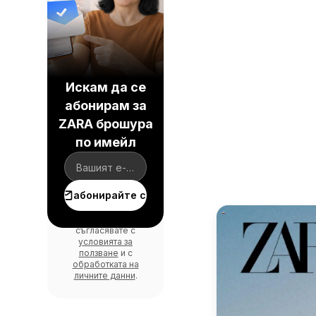
Искам да се
абонирам за
ZARA брошура
по имейл
абонирайте се
С влизането се
съгласявате с
условията за
ползване
и с
обработката на
личните данни
.