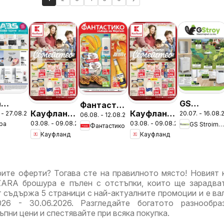
а
GS
Фантастико
Кауфланд
Кауфланд
 - 27.08.2026
20.07. - 16.08.
ура -
Stroimarke
06.08. - 12.08.2026
брошура
03.08. - 09.08.2026
03.08. - 09.08.2026
ра
GS Stroimarket
брошура
брошура
Фантастико
дложения
брошура -
София
Кауфланд
Кауфланд
София -
Сливен -
Летни
Предложения
Предложения
предложе
за цялото
за цялото
ите оферти? Тогава сте на правилното място! Новият 
семейство
семейство
ARA брошура е пълен с отстъпки, които ще зарадва
т съдържа 5 страници с най-актуалните промоции и е ва
026 - 30.06.2026. Разгледайте богатото разнообра
пни цени и спестявайте при всяка покупка.