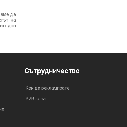
ваме да
огът на
изгодни
Cътрудничество
Как да рекламирате
B2B зона
ие