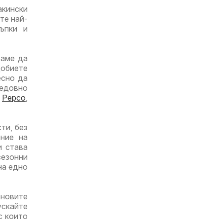
акински
те най-
ъпки и
ваме да
добиете
есно да
едовно
,
Pepco
,
ти, без
ние на
и става
езонни
на едно
-новите
ускайте
с които