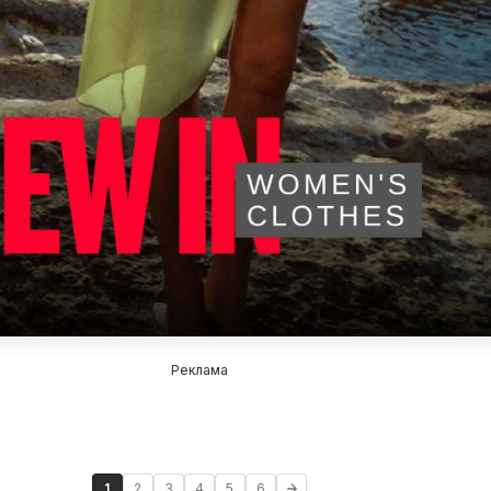
Реклама
1
2
3
4
5
6