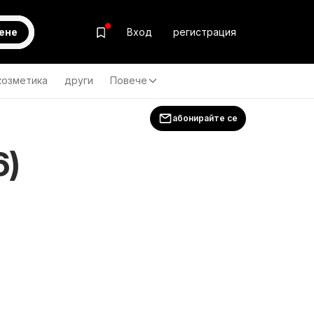
ене
Вход
регистрация
козметика
други
Повече
абонирайте се
6)