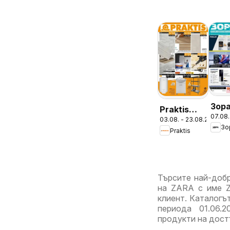
Зор
Praktis
07.08.
брош
03.08. - 23.08.2026
брошура -
Зо
Пре
Praktis
Неустоими
предложения
Търсите най-добр
на ZARA с име Z
клиент. Каталогъ
периода 01.06.2
продукти на достъ