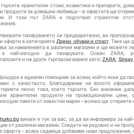
търсите хранителни стоки, козметика и препарати, дом
ли продукти за домашни любимци – в офертата ще открие
ули. И този път ZARA е подготвил страхотни отст
ожения.
ланирате пазаруването си предварително, ви препоръч
ги оферти в категорията
Дрехи, обувки и спорт
. Така ще 
ва за намаленията в различни магазини и ще можете л
 е най-изгодно да пазарувате. Освен ZARA, р
талозите и на други търговски вериги като:
ZARA
,
Sinsay
рошура е идеален помощник за всеки, който иска да пес
мис с качеството. Благодарение на ясното оформле
ткриете лесно това, което търсите. Без значение дал
вни хранителни продукти на промоционални цени, с
изгодни пакети от известни марки – всичко ще откриете 
hurko.bg
винаги е тук за вас, за да ви информира за най
ции от различни магазини. Следете ни редовно и не проп
а оферта – всяка седмица добавяме нови предложения, 