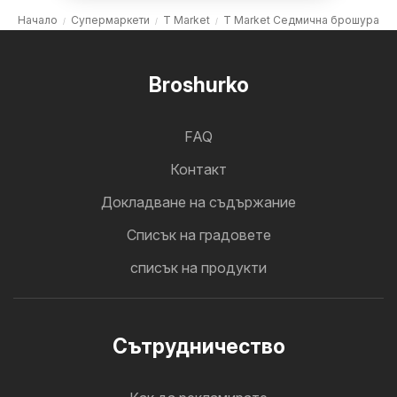
Начало
Супермаркети
T Market
T Market Седмична брошура
Broshurko
FAQ
Контакт
Докладване на съдържание
Cписък на градовете
списък на продукти
Cътрудничество