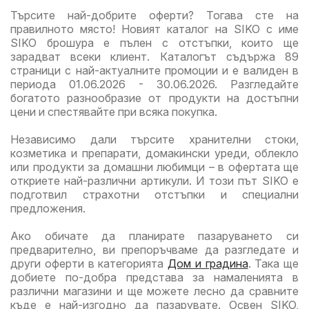
Търсите най-добрите оферти? Тогава сте на
Kaufland с
Kaufland с
Kauf
правилното място! Новият каталог на SIKO с име
валидност
валидност
вали
SIKO брошура е пълен с отстъпки, които ще
до
до
до
зарадват всеки клиент. Каталогът съдържа 89
16.08.2026
16.08.2026
16.0
страници с най-актуалните промоции и е валиден в
периода 01.06.2026 - 30.06.2026. Разгледайте
богатото разнообразие от продукти на достъпни
цени и спестявайте при всяка покупка.
Независимо дали търсите хранителни стоки,
козметика и препарати, домакински уреди, облекло
или продукти за домашни любимци – в офертата ще
откриете най-различни артикули. И този път SIKO е
подготвил страхотни отстъпки и специални
предложения.
Ако обичате да планирате пазаруването си
предварително, ви препоръчваме да разгледате и
други оферти в категорията
Дом и градина
. Така ще
добиете по-добра представа за намаленията в
различни магазини и ще можете лесно да сравните
къде е най-изгодно да пазарувате. Освен SIKO,