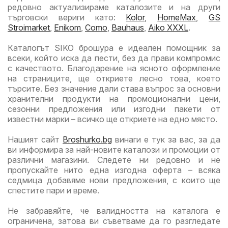
редовно актуализираме каталозите и на други
търговски вериги като:
Kolor
,
HomeMax
,
GS
Stroimarket
,
Enikom
,
Como
,
Bauhaus
,
Aiko XXXL
.
Каталогът SIKO брошура е идеален помощник за
всеки, който иска да пести, без да прави компромис
с качеството. Благодарение на ясното оформление
на страниците, ще откриете лесно това, което
търсите. Без значение дали става въпрос за основни
хранителни продукти на промоционални цени,
сезонни предложения или изгодни пакети от
известни марки – всичко ще откриете на едно място.
Нашият сайт
Broshurko.bg
винаги е тук за вас, за да
ви информира за най-новите каталози и промоции от
различни магазини. Следете ни редовно и не
пропускайте нито една изгодна оферта – всяка
седмица добавяме нови предложения, с които ще
спестите пари и време.
Не забравяйте, че валидността на каталога е
ограничена, затова ви съветваме да го разгледате