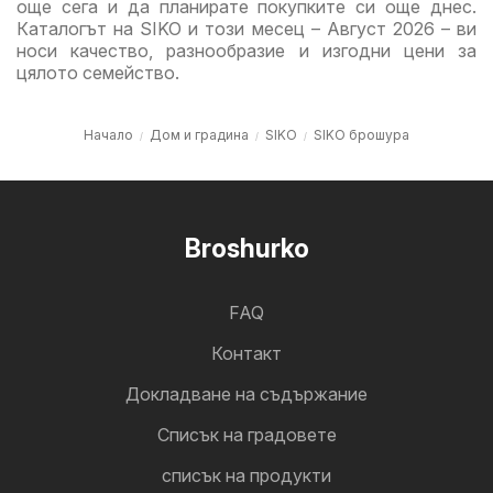
още сега и да планирате покупките си още днес.
Каталогът на SIKO и този месец – Август 2026 – ви
носи качество, разнообразие и изгодни цени за
цялото семейство.
Начало
Дом и градина
SIKO
SIKO брошура
Broshurko
FAQ
Контакт
Докладване на съдържание
Cписък на градовете
списък на продукти