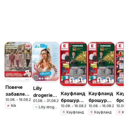
Повече
Lilly
Кауфланд
Кауфланд
Кау
забавление
drogerie
10.08. - 16.08.2026
брошура -
брошура -
брош
в училище
01.08. - 31.08.2026
брошура -
Kik
10.08. - 16.08.2026
10.08. - 16.08.2026
10.08.
Вземи
Вземи
Взе
Lilly drogerie
с KiK
Предложения
Кауфланд
Кауфланд
Ка
повече,
повече,
пове
предложения
от Лили
спести
спести
спес
Дрогерие
повече с
повече с
пове