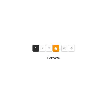
...
1
2
3
90
Реклама