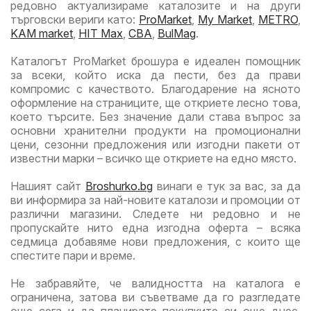
редовно актуализираме каталозите и на други
търговски вериги като:
ProMarket
,
My Market
,
METRO
,
KAM market
,
HIT Max
,
CBA
,
BulMag
.
Каталогът ProMarket брошура е идеален помощник
за всеки, който иска да пести, без да прави
компромис с качеството. Благодарение на ясното
оформление на страниците, ще откриете лесно това,
което търсите. Без значение дали става въпрос за
основни хранителни продукти на промоционални
цени, сезонни предложения или изгодни пакети от
известни марки – всичко ще откриете на едно място.
Нашият сайт
Broshurko.bg
винаги е тук за вас, за да
ви информира за най-новите каталози и промоции от
различни магазини. Следете ни редовно и не
пропускайте нито една изгодна оферта – всяка
седмица добавяме нови предложения, с които ще
спестите пари и време.
Не забравяйте, че валидността на каталога е
ограничена, затова ви съветваме да го разгледате