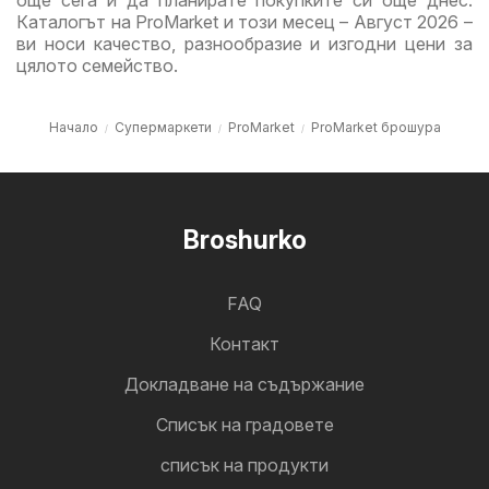
още сега и да планирате покупките си още днес.
Каталогът на ProMarket и този месец – Август 2026 –
ви носи качество, разнообразие и изгодни цени за
цялото семейство.
Начало
Супермаркети
ProMarket
ProMarket брошура
Broshurko
FAQ
Контакт
Докладване на съдържание
Cписък на градовете
списък на продукти