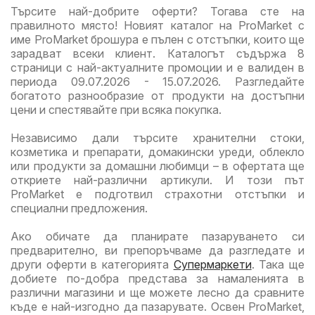
Търсите най-добрите оферти? Тогава сте на
правилното място! Новият каталог на ProMarket с
име ProMarket брошура е пълен с отстъпки, които ще
зарадват всеки клиент. Каталогът съдържа 8
страници с най-актуалните промоции и е валиден в
периода 09.07.2026 - 15.07.2026. Разгледайте
богатото разнообразие от продукти на достъпни
цени и спестявайте при всяка покупка.
Независимо дали търсите хранителни стоки,
козметика и препарати, домакински уреди, облекло
или продукти за домашни любимци – в офертата ще
откриете най-различни артикули. И този път
ProMarket е подготвил страхотни отстъпки и
специални предложения.
Ако обичате да планирате пазаруването си
предварително, ви препоръчваме да разгледате и
други оферти в категорията
Супермаркети
. Така ще
добиете по-добра представа за намаленията в
различни магазини и ще можете лесно да сравните
къде е най-изгодно да пазарувате. Освен ProMarket,