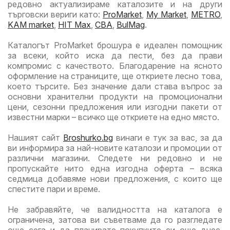
редовно актуализираме каталозите и на други
търговски вериги като:
ProMarket
,
My Market
,
METRO
,
KAM market
,
HIT Max
,
CBA
,
BulMag
.
Каталогът ProMarket брошура е идеален помощник
за всеки, който иска да пести, без да прави
компромис с качеството. Благодарение на ясното
оформление на страниците, ще откриете лесно това,
което търсите. Без значение дали става въпрос за
основни хранителни продукти на промоционални
цени, сезонни предложения или изгодни пакети от
известни марки – всичко ще откриете на едно място.
Нашият сайт
Broshurko.bg
винаги е тук за вас, за да
ви информира за най-новите каталози и промоции от
различни магазини. Следете ни редовно и не
пропускайте нито една изгодна оферта – всяка
седмица добавяме нови предложения, с които ще
спестите пари и време.
Не забравяйте, че валидността на каталога е
ограничена, затова ви съветваме да го разгледате