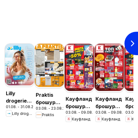
Lilly
Praktis
Кауфланд
Кауфланд
Кау
drogerie
брошура -
брошура
брошура
бро
01.08. - 31.08.2026
брошура -
03.08. - 23.08.2026
Неустоими
03.08. - 09.08.2026
03.08. - 09.08.2026
03.08.
София -
София -
Софи
Lilly drogerie
Praktis
Предложения
предложения
Кауфланд
Кауфланд
Ка
Мега
Топ
Мег
от Лили
оферти
оферти
офе
Дрогерие