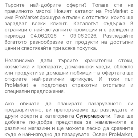
Търсите най-добрите оферти? Тогава сте на
правилното място! Новият каталог на ProMarket с
име ProMarket брошура е пълен с отстъпки, които ще
зарадват всеки клиент. Каталогът съдържа 8
страници с най-актуалните промоции и е валиден в
периода 04.06.2026 - 09.06.2026. Разгледайте
богатото разнообразие от продукти на достъпни
цени и спестявайте при всяка покупка.
Независимо дали търсите хранителни стоки,
козметика и препарати, домакински уреди, облекло
или продукти за домашни любимци – в офертата ще
откриете най-различни артикули. И този път
ProMarket е подготвил страхотни отстъпки и
специални предложения.
Ако обичате да планирате пазаруването си
предварително, ви препоръчваме да разгледате и
други оферти в категорията
Супермаркети
. Така ще
добиете по-добра представа за намаленията в
различни магазини и ще можете лесно да сравните
къде е най-изгодно да пазарувате. Освен ProMarket,