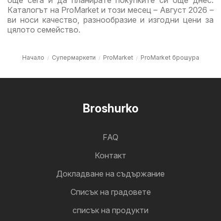
още сега и да планирате покупките си още днес.
Каталогът на ProMarket и този месец – Август 2026 –
ви носи качество, разнообразие и изгодни цени за
цялото семейство.
Начало
Супермаркети
ProMarket
ProMarket брошура
Broshurko
FAQ
Контакт
Докладване на съдържание
Cписък на градовете
списък на продукти