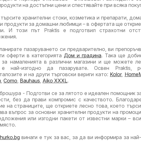
продукти на достъпни цени и спестявайте при всяка поку
8.2026
16.08.2026
16.08.2026
търсите хранителни стоки, козметика и препарати, дом
ли продукти за домашни любимци – в офертата ще открие
ли. И този път Praktis е подготвил страхотни отс
ожения.
ланирате пазаруването си предварително, ви препоръч
уги оферти в категорията
Дом и градина
. Така ще доби
 за намаленията в различни магазини и ще можете л
е най-изгодно да пазарувате. Освен Praktis, р
талозите и на други търговски вериги като:
Kolor
,
Home
m
,
Como
,
Bauhaus
,
Aiko XXXL
.
 брошура - Подготви се за лятото е идеален помощник за
ести, без да прави компромис с качеството. Благодар
е на страниците, ще откриете лесно това, което търси
ава въпрос за основни хранителни продукти на промоц
едложения или изгодни пакети от известни марки – вс
 място.
hurko.bg
винаги е тук за вас, за да ви информира за най