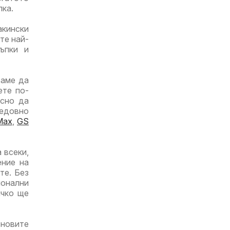
пка.
акински
те най-
тъпки и
ваме да
ете по-
есно да
едовно
Max
,
GS
 всеки,
ение на
те. Без
ионални
ичко ще
-новите