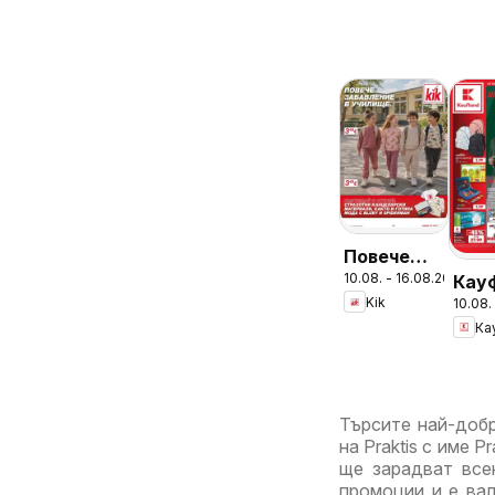
Повече
10.08. - 16.08.2026
Кау
забавление
Kik
10.08.
брош
в училище
Ка
Взе
с KiK
пове
предложения
спе
пове
Търсите най-добр
Kauf
на Praktis с име 
вал
ще зарадват все
промоции и е вал
до