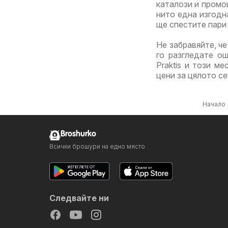
каталози и промо
нито една изгодн
ще спестите пари 
Не забравяйте, че
го разгледате о
Praktis и този м
цени за цялото с
Начало
Broshurko
Всички брошури на едно място
Следвайте ни