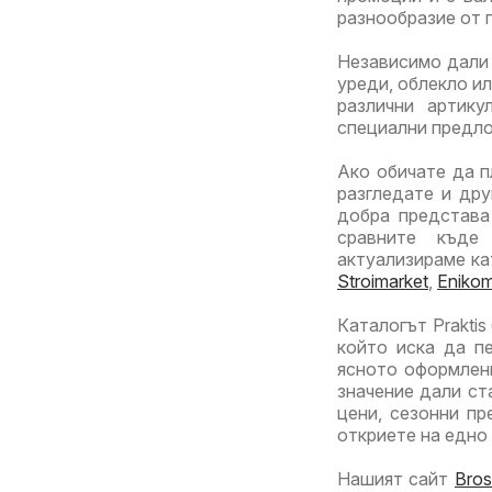
разнообразие от 
16.0
Независимо дали 
уреди, облекло и
различни артику
специални предл
Ако обичате да п
разгледате и др
добра представа
сравните къде 
актуализираме ка
Stroimarket
,
Eniko
Каталогът Praktis
който иска да п
ясното оформлени
значение дали ст
цени, сезонни пр
откриете на едно
Нашият сайт
Bros