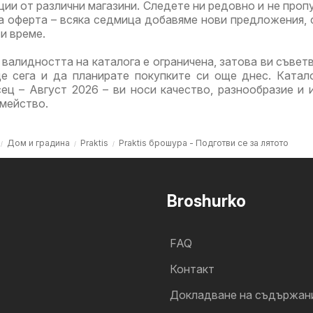
ции от различни магазини. Следете ни редовно и не проп
а оферта – всяка седмица добавяме нови предложения, 
и време.
 валидността на каталога е ограничена, затова ви съвет
ще сега и да планирате покупките си още днес. Катал
есец – Август 2026 – ви носи качество, разнообразие и 
емейство.
Дом и градина
Praktis
Praktis брошура - Подготви се за лятото
Broshurko
FAQ
Контакт
Докладване на съдържан