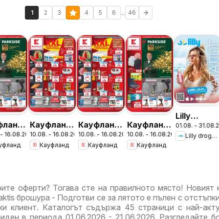
...
1
2
3
4
5
6
46
Lilly
фланд
Кауфланд
Кауфланд
Кауфланд
01.08. - 31.08.
drogerie
 - 16.08.2026
10.08. - 16.08.2026
10.08. - 16.08.2026
10.08. - 16.08.2026
ура -
брошура -
брошура -
брошура -
Lilly drogerie
брошура -
уфланд
Кауфланд
Кауфланд
Кауфланд
ми
Вземи
Вземи
Мега
Предложе
че,
повече,
повече,
оферти в
от Лили
сти
спести
спести
Kaufland с
Дрогерие
че с
повече с
повече с
валидност
ите оферти? Тогава сте на правилното място! Новият 
land с
Kaufland с
Kaufland с
до
Praktis брошура - Подготви се за лятото е пълен с отстъпк
идност
валидност
валидност
16.08.2026
ки клиент. Каталогът съдържа 45 страници с най-акт
иден в периода 01.06.2026 - 21.06.2026. Разгледайте б
до
до