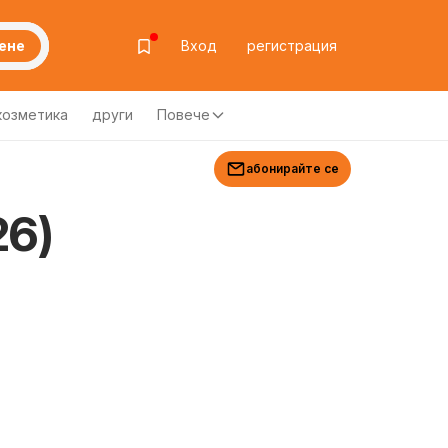
ене
Вход
регистрация
козметика
други
Повече
абонирайте се
26)