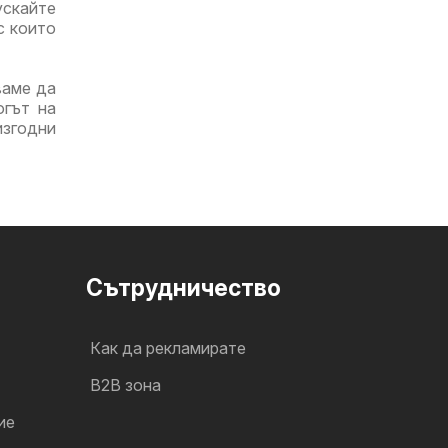
ускайте
с които
ваме да
огът на
изгодни
Cътрудничество
Как да рекламирате
B2B зона
ие