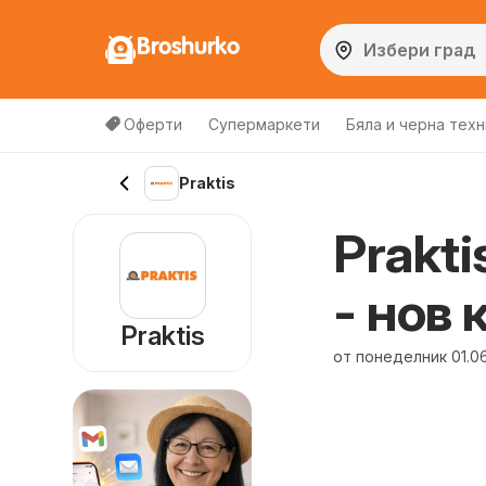
Broshurko
Оферти
Супермаркети
Бяла и черна техн
Praktis
Prakti
- нов 
Praktis
от понеделник 01.0