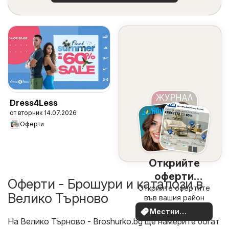
Dress4Less
от вторник 14.07.2026
Оферти
Открийте
оферти
Оферти - Брошури и каталози в
Открийте офертите
наблизо
Велико Търново
във вашия район
Местни
На
Велико Търново - Broshurko.bg
ще намерите богат
оферти