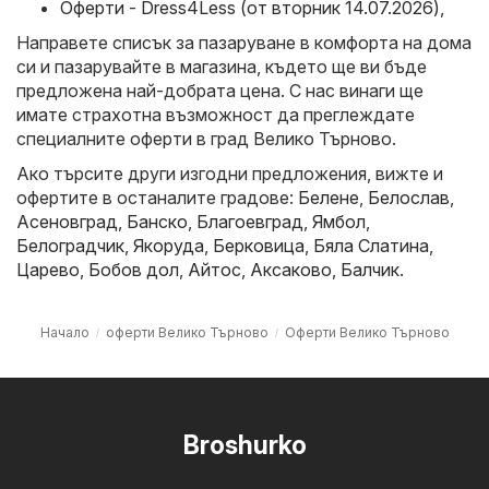
Оферти - Dress4Less (от вторник 14.07.2026)
,
Направете списък за пазаруване в комфорта на дома
си и пазарувайте в магазина, където ще ви бъде
предложена най-добрата цена. С нас винаги ще
имате страхотна възможност да преглеждате
специалните оферти в град Велико Търново.
Ако търсите други изгодни предложения, вижте и
офертите в останалите градове:
Белене
,
Белослав
,
Асеновград
,
Банско
,
Благоевград
,
Ямбол
,
Белоградчик
,
Якоруда
,
Берковица
,
Бяла Слатина
,
Царево
,
Бобов дол
,
Айтос
,
Аксаково
,
Балчик
.
Начало
оферти Велико Търново
Оферти Велико Търново
Broshurko