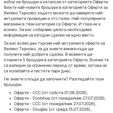
избор на брошури и каталози от категорията
Оферти
.
Вижте най-новите брошури в категорията Оферти за
Велико Търново, където можете да намерите най-
актуалните промоции и отстъпки. Най-популярните
магазини в тази категория са
Оферти
. И това не е
всичко. За вас събираме цялата необходима
информация за изгодни сделки на едно място.
За вас всеки ден търсим най-актуалните оферти за
Велико Търново, за да знаете винаги къде ще
получите най-добрите сделки. В момента ще
откриете 5 брошури в категорията Оферти. Всички те
са валидни за ограничен период от време, затова не
се колебайте и пестете пари днес.
Не знаете откъде да започнете? Разгледайте тези
брошури:
Оферти - CCC (от събота 01.08.2026)
,
Оферти - Footshop (от понеделник 27.07.2026)
,
Оферти - CCC (от понеделник 27.07.2026)
,
Оферти - Douglas (от сряда 15.07.2026)
,