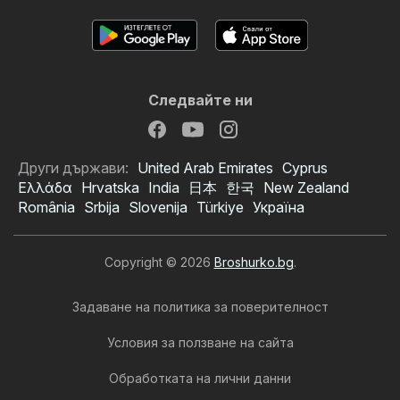
Следвайте ни
Други държави:
United Arab Emirates
Cyprus
Ελλάδα
Hrvatska
India
日本
한국
New Zealand
România
Srbija
Slovenija
Türkiye
Україна
Copyright © 2026
Broshurko.bg
.
Задаване на политика за поверителност
Условия за ползване на сайта
Обработката на лични данни