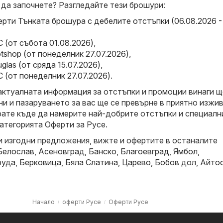
 да започнете? Разгледайте тези брошури:
рти Тънката брошура с дебелите отстъпки (06.08.2026 -
 (от събота 01.08.2026)
,
tshop (от понеделник 27.07.2026)
,
glas (от сряда 15.07.2026)
,
 (от понеделник 27.07.2026)
.
актуалната информация за отстъпки и промоции винаги щ
и и пазаруването за вас ще се превърне в приятно изжив
рате къде да намерите най-добрите отстъпки и специалн
атегорията Оферти за Русе.
и изгодни предложения, вижте и офертите в останалите
Белослав
,
Асеновград
,
Банско
,
Благоевград
,
Ямбол
,
руда
,
Берковица
,
Бяла Слатина
,
Царево
,
Бобов дол
,
Айто
Начало
оферти Русе
Оферти Русе