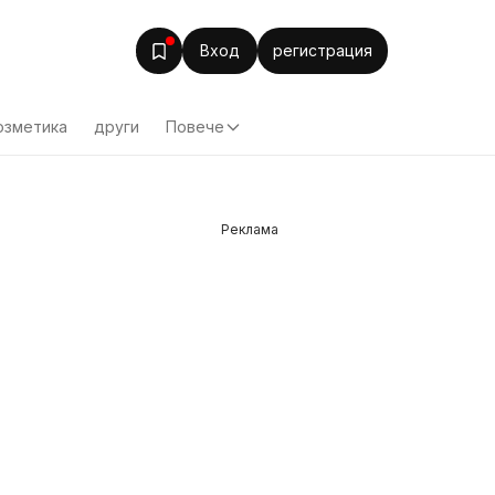
Вход
регистрация
озметика
други
Повече
Реклама