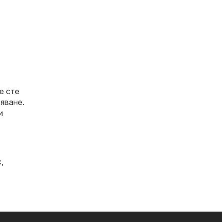
е сте
яване.
и
с
,