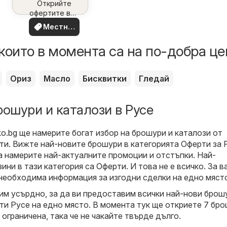
наблизо
Открийте
офертите във
вашия район
Местни
оферти
които в момента са на по-добра це
Ориз
Масло
Бисквитки
Гледай
рошури и каталози в Русе
ko.bg
ще намерите богат избор на брошури и каталози от
ти
. Вижте най-новите брошури в категорията Оферти за 
 намерите най-актуалните промоции и отстъпки. Най-
ини в тази категория са
Оферти
. И това не е всичко. За в
необходима информация за изгодни сделки на едно мяст
м усърдно, за да ви предоставим всички най-нови брош
ти Русе на едно място. В момента тук ще откриете 7 бро
ограничена, така че не чакайте твърде дълго.