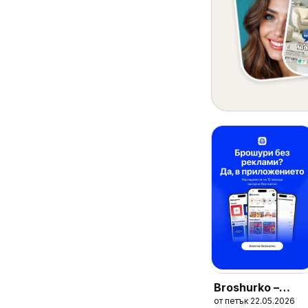
Broshurko –
от петък 22.05.2026
Оферти в