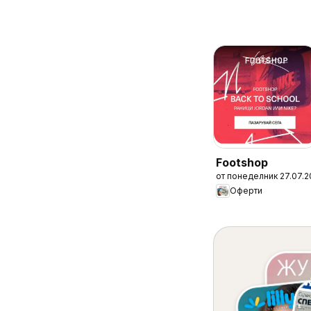
Footshop
от понеделник 27.07.
Оферти