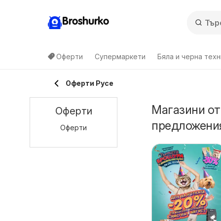
Broshurko
Оферти
Супермаркети
Бяла и черна техн
Оферти Русе
Магазини от
Оферти
предложения
Оферти