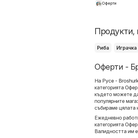
Оферти
приложението
Продукти, 
Риба
Играчка
Оферти - Б
На
Русе - Broshur
категорията
Офер
където можете да
популярните магаз
събираме цялата 
Ежедневно работи
категорията Офер
Валидността им е 