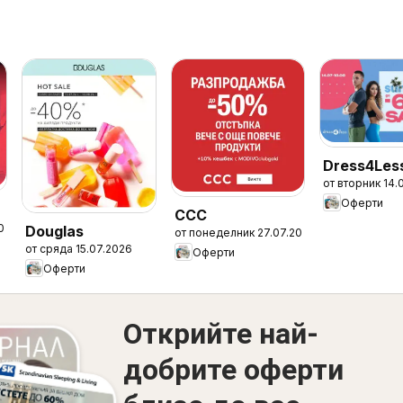
Dress4Les
от вторник 14.
Оферти
CCC
2026
Douglas
от понеделник 27.07.2026
от сряда 15.07.2026
Оферти
Оферти
Открийте най-
добрите оферти