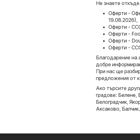
Не знаете откъде
Оферти - Офе
19.08.2026)
,
Оферти - CCC
Оферти - Foo
Оферти - Dou
Оферти - CCC
Благодарение на 
добре информиран
При нас ще разби
предложения от к
Ако търсите друг
градове:
Белене
,
Белоградчик
,
Яко
Аксаково
,
Балчик
.