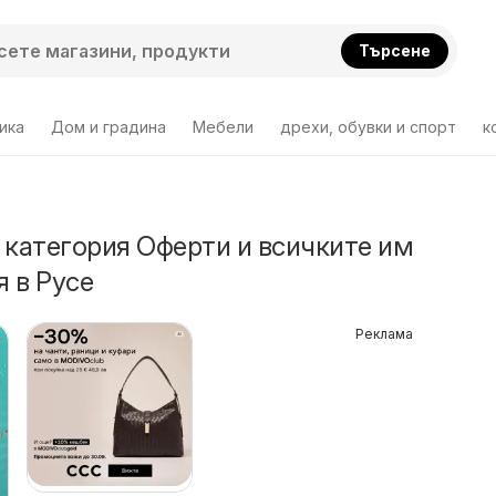
Търсене
ика
Дом и градина
Мебели
дрехи, обувки и спорт
к
 категория Оферти и всичките им
 в Русе
Реклама