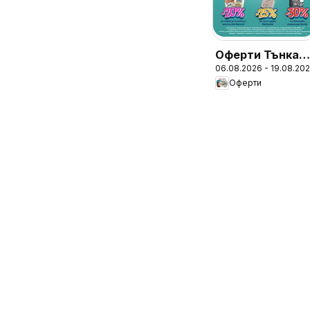
Оферти Тънкат
06.08.2026 - 19.08.20
брошура с
Оферти
дебелите
отстъпки