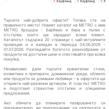
Кауфланд
Кауфланд
Ка
Предложения
Мега
Пре
за цялото
оферти
за ц
семейство
семе
Търсите най-добрите оферти? Тогава сте на
правилното място! Новият каталог на METRO с име
METRO брошура - Барбекю и бира е пълен с
отстъпки, които ще зарадват всеки клиент.
Каталогът съдържа 20 страници с най-актуалните
промоции и е валиден в периода 04.06.2026 -
01.07.2026. Разгледайте богатото разнообразие от
продукти на достъпни цени и спестявайте при всяка
покупка.
Независимо дали търсите хранителни стоки,
козметика и препарати, домакински уреди, облекло
или продукти за домашни любимци – в офертата ще
откриете най-различни артикули. И този път METRO
е подготвил страхотни отстъпки и специални
предложения.
Ако обичате да планирате пазаруването си
предварително, ви препоръчваме да разгледате и