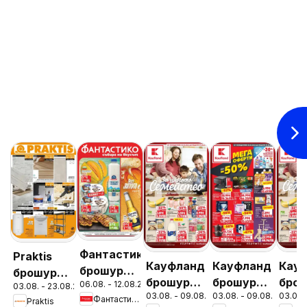
Фантастико
Praktis
Кауфланд
Кауфланд
Кау
брошура
брошура -
брошура
брошура
бро
06.08. - 12.08.2026
София
03.08. - 23.08.2026
Неустоими
03.08. - 09.08.2026
03.08. - 09.08.2026
03.08.
София -
София -
Слив
Фантастико
Praktis
предложения