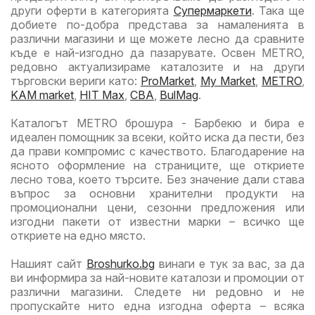
други оферти в категорията
Супермаркети
. Така ще
добиете по-добра представа за намаленията в
различни магазини и ще можете лесно да сравните
къде е най-изгодно да пазарувате. Освен METRO,
редовно актуализираме каталозите и на други
търговски вериги като:
ProMarket
,
My Market
,
METRO
,
KAM market
,
HIT Max
,
CBA
,
BulMag
.
Каталогът METRO брошура - Барбекю и бира е
идеален помощник за всеки, който иска да пести, без
да прави компромис с качеството. Благодарение на
ясното оформление на страниците, ще откриете
лесно това, което търсите. Без значение дали става
въпрос за основни хранителни продукти на
промоционални цени, сезонни предложения или
изгодни пакети от известни марки – всичко ще
откриете на едно място.
Нашият сайт
Broshurko.bg
винаги е тук за вас, за да
ви информира за най-новите каталози и промоции от
различни магазини. Следете ни редовно и не
пропускайте нито една изгодна оферта – всяка