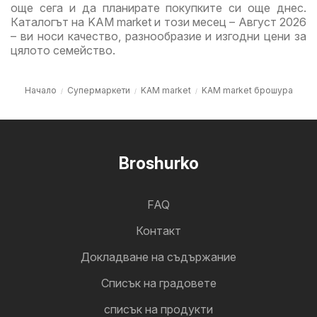
още сега и да планирате покупките си още днес.
Каталогът на KAM market и този месец – Август 2026
– ви носи качество, разнообразие и изгодни цени за
цялото семейство.
Начало
Супермаркети
KAM market
KAM market брошура
Broshurko
FAQ
Контакт
Докладване на съдържание
Cписък на градовете
списък на продукти