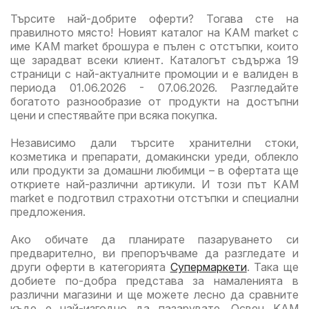
семейство
семе
Търсите най-добрите оферти? Тогава сте на
правилното място! Новият каталог на KAM market с
име KAM market брошура е пълен с отстъпки, които
ще зарадват всеки клиент. Каталогът съдържа 19
страници с най-актуалните промоции и е валиден в
периода 01.06.2026 - 07.06.2026. Разгледайте
богатото разнообразие от продукти на достъпни
цени и спестявайте при всяка покупка.
Независимо дали търсите хранителни стоки,
козметика и препарати, домакински уреди, облекло
или продукти за домашни любимци – в офертата ще
откриете най-различни артикули. И този път KAM
market е подготвил страхотни отстъпки и специални
предложения.
Ако обичате да планирате пазаруването си
предварително, ви препоръчваме да разгледате и
други оферти в категорията
Супермаркети
. Така ще
добиете по-добра представа за намаленията в
различни магазини и ще можете лесно да сравните
къде е най-изгодно да пазарувате. Освен KAM