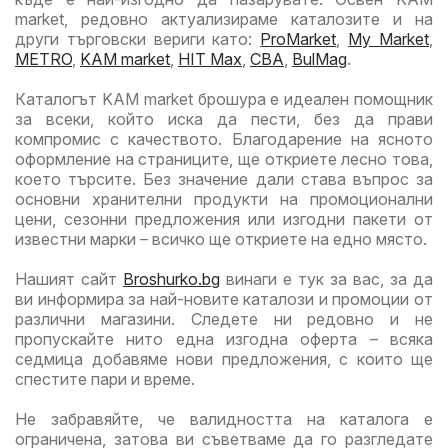
market, редовно актуализираме каталозите и на
други търговски вериги като:
ProMarket
,
My Market
,
METRO
,
KAM market
,
HIT Max
,
CBA
,
BulMag
.
Каталогът KAM market брошура е идеален помощник
за всеки, който иска да пести, без да прави
компромис с качеството. Благодарение на ясното
оформление на страниците, ще откриете лесно това,
което търсите. Без значение дали става въпрос за
основни хранителни продукти на промоционални
цени, сезонни предложения или изгодни пакети от
известни марки – всичко ще откриете на едно място.
Нашият сайт
Broshurko.bg
винаги е тук за вас, за да
ви информира за най-новите каталози и промоции от
различни магазини. Следете ни редовно и не
пропускайте нито една изгодна оферта – всяка
седмица добавяме нови предложения, с които ще
спестите пари и време.
Не забравяйте, че валидността на каталога е
ограничена, затова ви съветваме да го разгледате