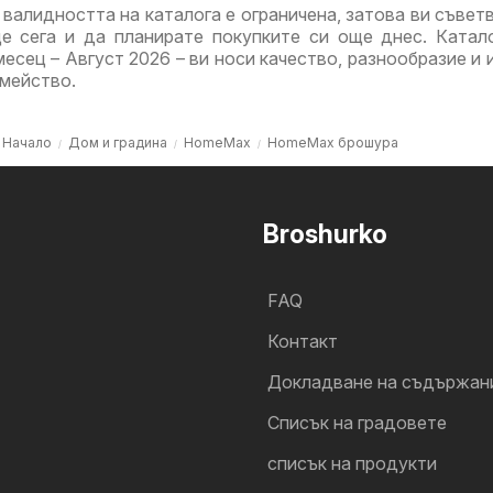
 валидността на каталога е ограничена, затова ви съвет
ще сега и да планирате покупките си още днес. Катал
есец – Август 2026 – ви носи качество, разнообразие и 
емейство.
Начало
Дом и градина
HomeMax
HomeMax брошура
Broshurko
FAQ
Контакт
Докладване на съдържан
Cписък на градовете
списък на продукти