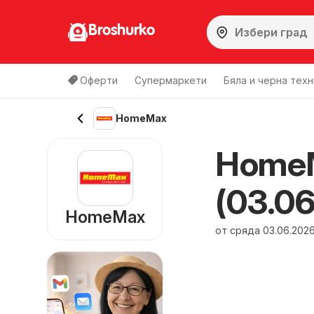
Broshurko
Оферти
Супермаркети
Бяла и черна техн
HomeMax
Home
(03.06
HomeMax
от сряда 03.06.202