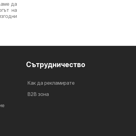
ваме да
огът на
изгодни
Cътрудничество
Как да рекламирате
B2B зона
ие