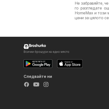
Не забравяйте, че
го разгледате о
HomeMax и този м
цени за цялото с
Broshurko
Всички брошури на едно място
Следвайте ни