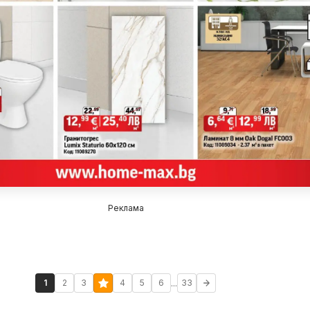
Реклама
...
1
2
3
4
5
6
33