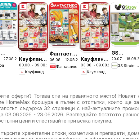
а
GS
Фантастико
Кауфланд
Кауфланд
 - 27.08.2026
20.07. - 16.08.
ура -
Stroimarke
06.08. - 12.08.2026
брошура
03.08. - 09.08.2026
03.08. - 09.08.2026
ра
GS Stroimarket
брошура
брошура
Фантастико
дложения
брошура -
София
Кауфланд
Кауфланд
София -
Сливен -
Летни
Предложения
Предложения
предложе
за цялото
за цялото
ите оферти? Тогава сте на правилното място! Новият 
семейство
семейство
е HomeMax брошура е пълен с отстъпки, които ще з
аталогът съдържа 32 страници с най-актуалните промо
а 03.06.2026 - 23.06.2026. Разгледайте богатото разно
стъпни цени и спестявайте при всяка покупка.
търсите хранителни стоки, козметика и препарати, дом