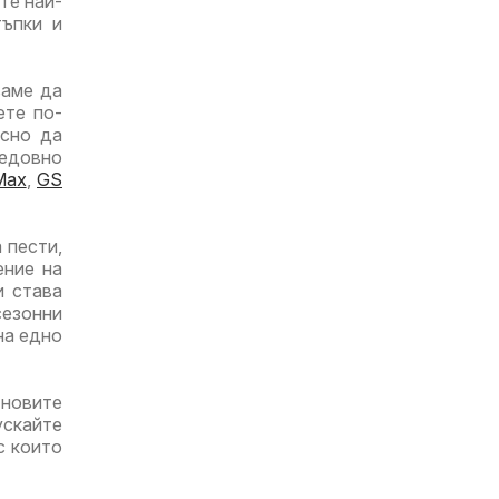
те най-
тъпки и
ваме да
ете по-
есно да
едовно
Max
,
GS
 пести,
ение на
и става
езонни
на едно
-новите
ускайте
с които