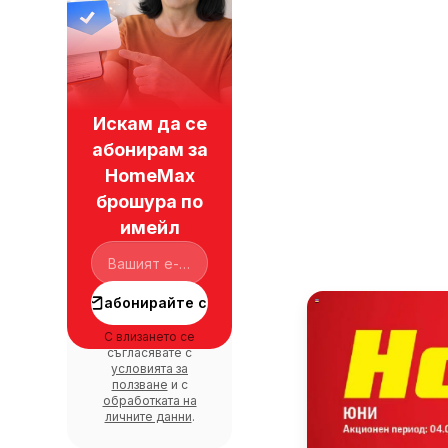
Искам да се
абонирам за
HomeMax
брошура по
имейл
абонирайте се
С влизането се
съгласявате с
условията за
ползване
и с
обработката на
личните данни
.