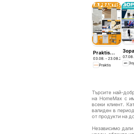
Зор
Praktis
07.08.
брош
03.08. - 23.08.2026
брошура -
Зо
Пре
Praktis
Неустоими
предложения
Търсите най-добр
на HomeMax с им
всеки клиент. К
валиден в период
от продукти на до
Независимо дали 