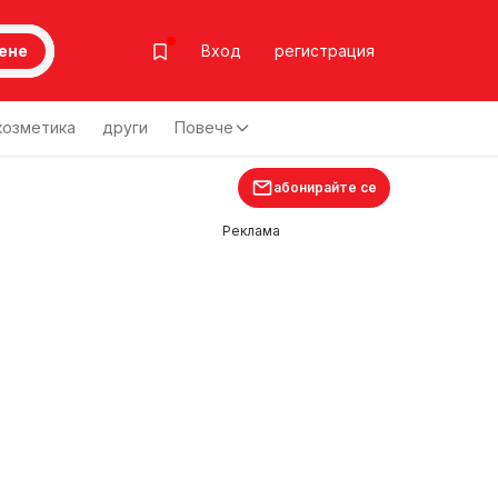
ене
Вход
регистрация
козметика
други
Повече
абонирайте се
Реклама