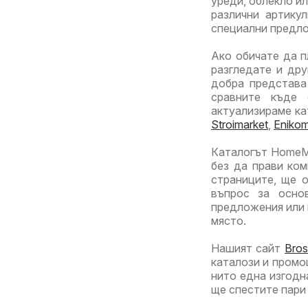
уреди, облекло и
различни артику
специални предл
Ако обичате да п
разгледате и др
добра представа
сравните къде 
актуализираме ка
Stroimarket
,
Eniko
Каталогът HomeMa
без да прави ко
страниците, ще о
въпрос за осно
предложения или 
място.
Нашият сайт
Bros
каталози и промо
нито една изгодн
ще спестите пари 