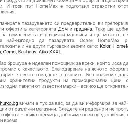
ли продукти за домашни любимци – в офертата ще открие
ли. И този път HomeMax е подготвил страхотни отс
ожения.
ланирате пазаруването си предварително, ви препоръч
уги оферти в категорията
Дом и градина
. Така ще доби
 за намаленията в различни магазини и ще можете л
е най-изгодно да пазарувате. Освен HomeMax, р
талозите и на други търговски вериги като:
Kolor
,
Home
m
,
Como
,
Bauhaus
,
Aiko XXXL
.
x брошура е идеален помощник за всеки, който иска да
мпромис с качеството. Благодарение на ясното оформл
ткриете лесно това, което търсите. Без значение дал
вни хранителни продукти на промоционални цени, с
изгодни пакети от известни марки – всичко ще откриете 
hurko.bg
винаги е тук за вас, за да ви информира за най
ции от различни магазини. Следете ни редовно и не проп
а оферта – всяка седмица добавяме нови предложения, 
и време.