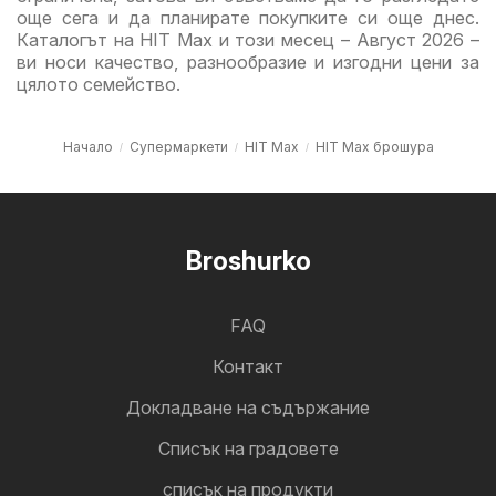
още сега и да планирате покупките си още днес.
Каталогът на HIT Max и този месец – Август 2026 –
ви носи качество, разнообразие и изгодни цени за
цялото семейство.
Начало
Супермаркети
HIT Max
HIT Max брошура
Broshurko
FAQ
Контакт
Докладване на съдържание
Cписък на градовете
списък на продукти