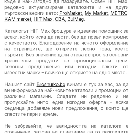
къде е най-изгодно да пазарувате. Освен HIT Max,
редовно актуализираме каталозите и на други
търговски вериги като:
ProMarket
,
My Market
,
METRO
,
KAM market
,
HIT Max
,
CBA
,
BulMag
.
Каталогът HIT Max брошура е идеален помощник за
всеки, който иска да пести, без да прави компромис
с качеството. Благодарение на ясното оформление
на страниците, ще откриете лесно това, което
търсите. Без значение дали става въпрос за основни
хранителни продукти на промоционални цени,
сезонни предложения или изгодни пакети от
известни марки – всичко ще откриете на едно място.
Нашият сайт
Broshurko.bg
винаги е тук за вас, за да
ви информира за най-новите каталози и промоции от
различни магазини. Следете ни редовно и не
пропускайте нито една изгодна оферта – всяка
седмица добавяме нови предложения, с които ще
спестите пари и време.
Не забравяйте, че валидността на каталога е
ограничена, затова ви съветваме да го разгледате