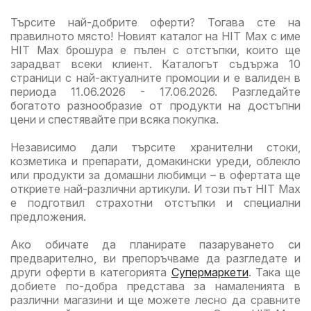
семейство
офе
Търсите най-добрите оферти? Тогава сте на
правилното място! Новият каталог на HIT Max с име
HIT Max брошура е пълен с отстъпки, които ще
зарадват всеки клиент. Каталогът съдържа 10
страници с най-актуалните промоции и е валиден в
периода 11.06.2026 - 17.06.2026. Разгледайте
богатото разнообразие от продукти на достъпни
цени и спестявайте при всяка покупка.
Независимо дали търсите хранителни стоки,
козметика и препарати, домакински уреди, облекло
или продукти за домашни любимци – в офертата ще
откриете най-различни артикули. И този път HIT Max
е подготвил страхотни отстъпки и специални
предложения.
Ако обичате да планирате пазаруването си
предварително, ви препоръчваме да разгледате и
други оферти в категорията
Супермаркети
. Така ще
добиете по-добра представа за намаленията в
различни магазини и ще можете лесно да сравните