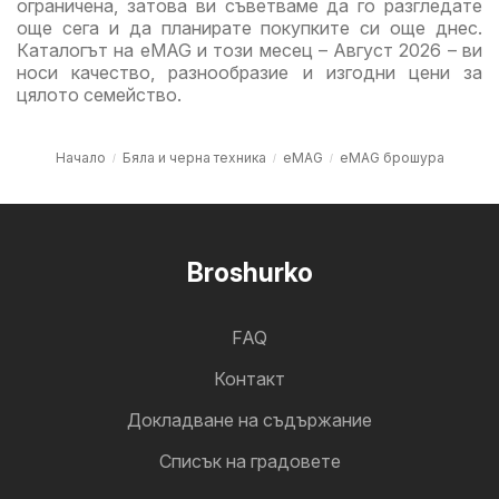
ограничена, затова ви съветваме да го разгледате
още сега и да планирате покупките си още днес.
Каталогът на eMAG и този месец – Август 2026 – ви
носи качество, разнообразие и изгодни цени за
цялото семейство.
Начало
Бяла и черна техника
eMAG
eMAG брошура
Broshurko
FAQ
Контакт
Докладване на съдържание
Cписък на градовете