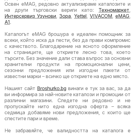
Освен eMAG, редовно актуализираме каталозите и
на други търговски вериги като:
Техномаркет
,
Интерсервиз Узунови
,
Зора
,
Yettel
,
VIVACOM
,
eMAG
,
A1
.
Каталогът eMAG брошура е идеален помощник за
всеки, който иска да пести, без да прави компромис
с качеството. Благодарение на ясното оформление
на страниците, ще откриете лесно това, което
търсите. Без значение дали става въпрос за основни
хранителни продукти на промоционални цени,
сезонни предложения или изгодни пакети от
известни марки – всичко ще откриете на едно място.
Нашият сайт
Broshurko.bg
винаги е тук за вас, за да
ви информира за най-новите каталози и промоции от
различни магазини. Следете ни редовно и не
пропускайте нито една изгодна оферта – всяка
седмица добавяме нови предложения, с които ще
спестите пари и време.
Не забравяйте, че валидността на каталога е