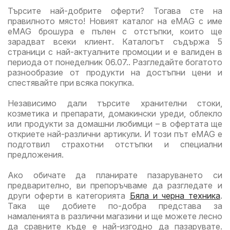
Търсите най-добрите оферти? Тогава сте на
повече
правилното място! Новият каталог на eMAG с име
eMAG брошура е пълен с отстъпки, които ще
зарадват всеки клиент. Каталогът съдържа 5
страници с най-актуалните промоции и е валиден в
периода от понеделник 06.07.. Разгледайте богатото
разнообразие от продукти на достъпни цени и
спестявайте при всяка покупка.
Независимо дали търсите хранителни стоки,
козметика и препарати, домакински уреди, облекло
или продукти за домашни любимци – в офертата ще
откриете най-различни артикули. И този път eMAG е
подготвил страхотни отстъпки и специални
предложения.
Ако обичате да планирате пазаруването си
предварително, ви препоръчваме да разгледате и
други оферти в категорията
Бяла и черна техника
.
Така ще добиете по-добра представа за
намаленията в различни магазини и ще можете лесно
да сравните къде е най-изгодно да пазарувате.