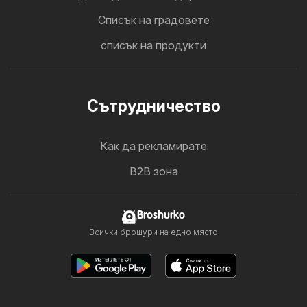
Cписък на градовете
списък на продукти
Cътрудничество
Как да рекламирате
B2B зона
Broshurko
Всички брошури на едно място