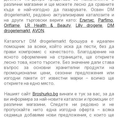
различни магазини и ще можете лесно да сравните
къде е най-изгодно да пазарувате. Освен DM
drogeriemarkt, редовно актуализираме каталозите и
на други търговски вериги като:
Елитис
,
Parfimo
,
Oriflame
,
LR Health & Beauty
,
Lilly drogerie
,
DM
drogeriemarkt
,
AVON
.
Каталогът DM drogeriemarkt брошура е идеален
помощник за всеки, който иска да пести, без да
прави компромис с качеството. Благодарение на
ясното оформление на страниците, ще откриете
лесно това, което търсите. Без значение дали става
въпрос за основни хранителни продукти на
промоционални цени, сезонни предложения или
изгодни пакети от известни марки – всичко ще
откриете на едно място.
Нашият сайт
Broshurko.bg
винаги е тук за вас, за да
ви информира за най-новите каталози и промоции от
различни магазини. Следете ни редовно и не
пропускайте нито една изгодна оферта – всяка
седмица добавяме нови предложения, с които ще