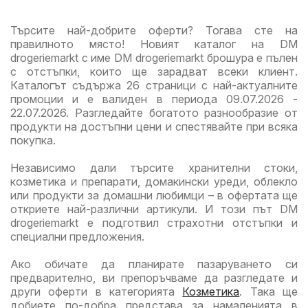
повече с
повече с
повече с
вали
Търсите най-добрите оферти? Тогава сте на
Kaufland с
Kaufland с
Kaufland с
до
правилното място! Новият каталог на DM
валидност
валидност
валидност
16.0
drogeriemarkt с име DM drogeriemarkt брошура е пълен
до
до
до
с отстъпки, които ще зарадват всеки клиент.
16.08.2026
16.08.2026
16.08.2026
Каталогът съдържа 26 страници с най-актуалните
промоции и е валиден в периода 09.07.2026 -
22.07.2026. Разгледайте богатото разнообразие от
продукти на достъпни цени и спестявайте при всяка
покупка.
Независимо дали търсите хранителни стоки,
козметика и препарати, домакински уреди, облекло
или продукти за домашни любимци – в офертата ще
откриете най-различни артикули. И този път DM
drogeriemarkt е подготвил страхотни отстъпки и
специални предложения.
Ако обичате да планирате пазаруването си
предварително, ви препоръчваме да разгледате и
други оферти в категорията
Козметика
. Така ще
добиете по-добра представа за намаленията в