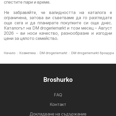
спестите пари и време.
Не забравяйте, че валидността на каталога е
ограничена, затова ви съветваме да го разгледате
още сега и да планирате покупките си още днес.
Каталогът на DM drogeriemarkt и този месец – Август
2026 – ви носи качество, разнообразие и изгодни
цени за цялото семейство.
Начало
Козметика
DM drogeriemarkt
DM drogeriemarkt брошура
Broshurko
FAQ
Контакт
Докладване на съдържание