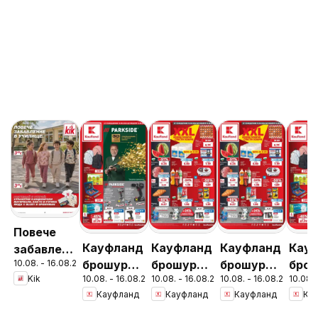
Повече
Кауфланд
Кауфланд
Кауфланд
Кау
забавление
10.08. - 16.08.2026
брошура -
брошура -
брошура -
брош
в училище
Kik
10.08. - 16.08.2026
10.08. - 16.08.2026
10.08. - 16.08.2026
10.08.
Вземи
Вземи
Вземи
Мег
с KiK
Кауфланд
Кауфланд
Кауфланд
Ка
повече,
повече,
повече,
офер
предложения
спести
спести
спести
Kauf