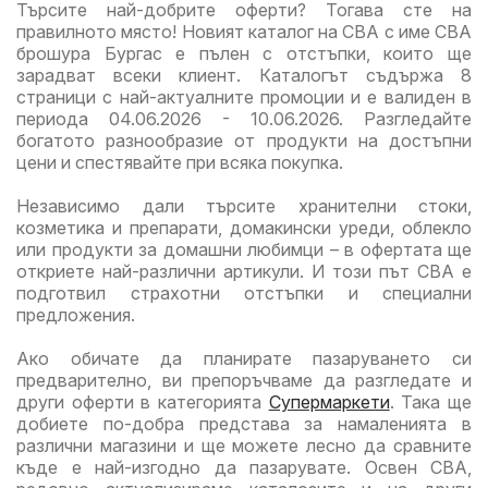
Търсите най-добрите оферти? Тогава сте на
Kauf
правилното място! Новият каталог на CBA с име CBA
вали
брошура Бургас е пълен с отстъпки, които ще
до
зарадват всеки клиент. Каталогът съдържа 8
16.0
страници с най-актуалните промоции и е валиден в
периода 04.06.2026 - 10.06.2026. Разгледайте
богатото разнообразие от продукти на достъпни
цени и спестявайте при всяка покупка.
Независимо дали търсите хранителни стоки,
козметика и препарати, домакински уреди, облекло
или продукти за домашни любимци – в офертата ще
откриете най-различни артикули. И този път CBA е
подготвил страхотни отстъпки и специални
предложения.
Ако обичате да планирате пазаруването си
предварително, ви препоръчваме да разгледате и
други оферти в категорията
Супермаркети
. Така ще
добиете по-добра представа за намаленията в
различни магазини и ще можете лесно да сравните
къде е най-изгодно да пазарувате. Освен CBA,