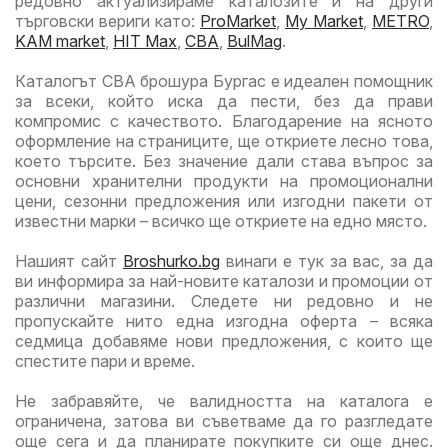
редовно актуализираме каталозите и на други
търговски вериги като:
ProMarket
,
My Market
,
METRO
,
KAM market
,
HIT Max
,
CBA
,
BulMag
.
Каталогът CBA брошура Бургас е идеален помощник
за всеки, който иска да пести, без да прави
компромис с качеството. Благодарение на ясното
оформление на страниците, ще откриете лесно това,
което търсите. Без значение дали става въпрос за
основни хранителни продукти на промоционални
цени, сезонни предложения или изгодни пакети от
известни марки – всичко ще откриете на едно място.
Нашият сайт
Broshurko.bg
винаги е тук за вас, за да
ви информира за най-новите каталози и промоции от
различни магазини. Следете ни редовно и не
пропускайте нито една изгодна оферта – всяка
седмица добавяме нови предложения, с които ще
спестите пари и време.
Не забравяйте, че валидността на каталога е
ограничена, затова ви съветваме да го разгледате
още сега и да планирате покупките си още днес.