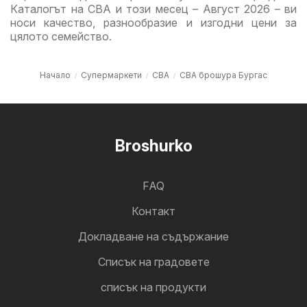
Каталогът на CBA и този месец – Август 2026 – ви
носи качество, разнообразие и изгодни цени за
цялото семейство.
Начало
Супермаркети
CBA
CBA брошура Бургас
Broshurko
FAQ
Контакт
Докладване на съдържание
Cписък на градовете
списък на продукти