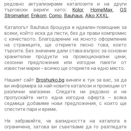
редовно актуализираме каталозите и на други
търговски вериги като:
Kolor
,
HomeMax
,
GS
Stroimarket
,
Enikom
,
Como
,
Bauhaus
,
Aiko XXXL
.
Каталогът Bauhaus брошура е идеален помощник за
всеки, който иска да пести, без да прави компромис
с качеството. Благодарение на ясното оформление
на страниците, ще откриете лесно това, което
търсите. Без значение дали става въпрос за основни
хранителни продукти на промоционални цени,
сезонни предложения или изгодни пакети от
известни марки – всичко ще откриете на едно място.
Нашият сайт
Broshurko.bg
винаги е тук за вас, за да
ви информира за най-новите каталози и промоции от
различни магазини. Следете ни редовно и не
пропускайте нито една изгодна оферта – всяка
седмица добавяме нови предложения, с които ще
спестите пари и време.
Не забравяйте, че валидността на каталога е
ограничена, затова ви съветваме да го разгледате