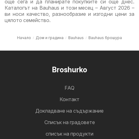
още сега и да планирате покупките си още днес.
Каталогът на Bauhaus и този месец – Август 2026 –
ви носи качество, разнообразие и изгодни цени за
цялото семейство.
Начало
Дом и градина
Bauhaus
Bauhaus брошура
Broshurko
FAQ
Контакт
Докладване на съдържание
Cписък на градовете
списък на продукти