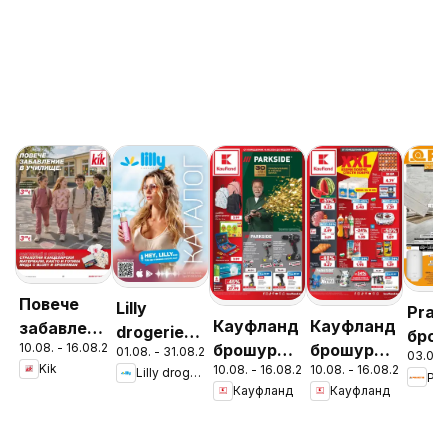
Повече
Lilly
Prakt
Кауфланд
Кауфланд
забавление
drogerie
брош
10.08. - 16.08.2026
брошура -
брошура -
в училище
01.08. - 31.08.2026
брошура -
03.08.
Неу
Kik
10.08. - 16.08.2026
10.08. - 16.08.2026
Вземи
Вземи
Lilly drogerie
с KiK
Pra
Предложения
пре
Кауфланд
Кауфланд
повече,
повече,
предложения
от Лили
спести
спести
Дрогерие
повече с
повече с