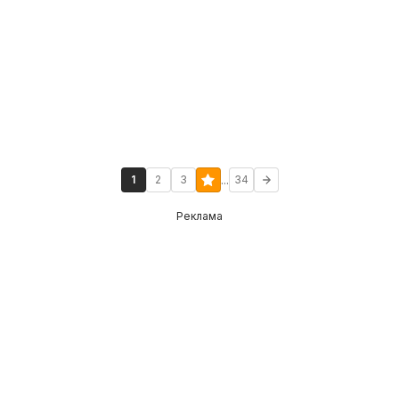
...
1
2
3
34
Реклама