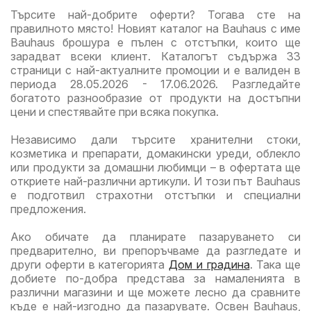
Търсите най-добрите оферти? Тогава сте на
Kaufland с
Kaufland с
правилното място! Новият каталог на Bauhaus с име
валидност
валидност
Bauhaus брошура е пълен с отстъпки, които ще
до
до
зарадват всеки клиент. Каталогът съдържа 33
16.08.2026
16.08.2026
страници с най-актуалните промоции и е валиден в
периода 28.05.2026 - 17.06.2026. Разгледайте
богатото разнообразие от продукти на достъпни
цени и спестявайте при всяка покупка.
Независимо дали търсите хранителни стоки,
козметика и препарати, домакински уреди, облекло
или продукти за домашни любимци – в офертата ще
откриете най-различни артикули. И този път Bauhaus
е подготвил страхотни отстъпки и специални
предложения.
Ако обичате да планирате пазаруването си
предварително, ви препоръчваме да разгледате и
други оферти в категорията
Дом и градина
. Така ще
добиете по-добра представа за намаленията в
различни магазини и ще можете лесно да сравните
къде е най-изгодно да пазарувате. Освен Bauhaus,