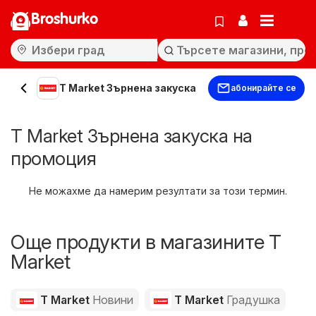
Broshurko
T Market Зърнена закуска
абонирайте се
T Market Зърнена закуска на
промоция
Не можахме да намерим резултати за този термин.
Още продукти в магазините T
Market
T Market
Новини
T Market
Градушка