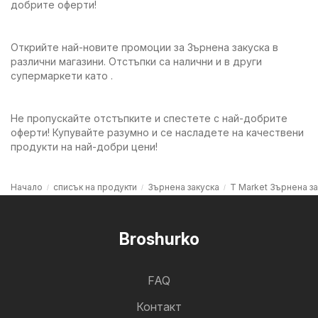
добрите оферти!
Открийте най-новите промоции за Зърнена закуска в
различни магазини. Отстъпки са налични и в други
супермаркети като .
Не пропускайте отстъпките и спестете с най-добрите
оферти! Купувайте разумно и се насладете на качествени
продукти на най-добри цени!
Начало
списък на продукти
Зърнена закуска
T Market Зърнена з
Broshurko
FAQ
Контакт