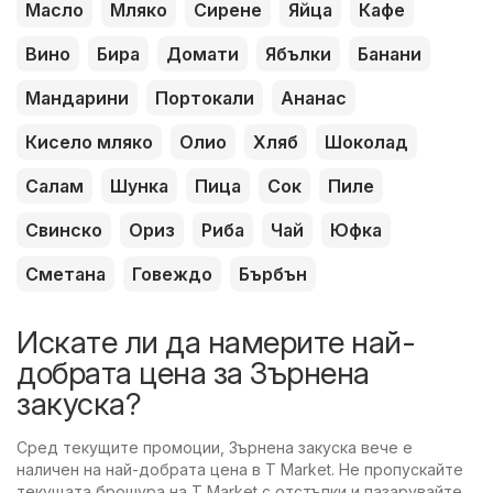
Масло
Мляко
Сирене
Яйца
Кафе
Вино
Бира
Домати
Ябълки
Банани
Мандарини
Портокали
Ананас
Кисело мляко
Олио
Хляб
Шоколад
Салам
Шунка
Пица
Сок
Пиле
Свинско
Ориз
Риба
Чай
Юфка
Сметана
Говеждо
Бърбън
Искате ли да намерите най-
добрата цена за Зърнена
закуска?
Сред текущите промоции, Зърнена закуска вече е
наличен на най-добрата цена в T Market. Не пропускайте
текущата брошура на T Market с отстъпки и пазарувайте