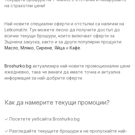
на страхотни цени!
Най-новите специални оферти и отстъпки са налични на
Letkomat.hr. Тук можете лесно да получите достъп до
всички текущи брошури, които включват оферти за
Зърнена закуска, както и за други популярни продукти:
Масло
,
Мляко
,
Сирене
,
Яйца
и
Кафе
.
Broshurko.bg
актуализира най-новите промоционални цени
ежедневно, така че винаги да имате точна и актуална
информация за най-добрите оферти.
Как да намерите текущи промоции?
✓ Посетете уебсайта Broshurko.bg
✓ Разгледайте текущите брошури и не пропускайте най-