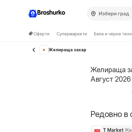
Broshurko
Оферти
Супермаркети
Бяла и черна техн
Желираща захар
Желираща за
Август 2026
Редовно в 
T Market
Же