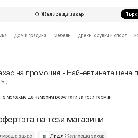
Търс
ика
Дом и градина
Мебели
дрехи, обувки и спорт
к
хар на промоция - Най-евтината цена 
 📉
Не можахме да намерим резултати за този термин.
офертата на тези магазини
лираща захар
Лидл
Желираща захар