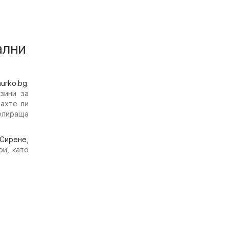
ални
hurko.bg
.
зини за
ахте ли
елираща
Сирене
,
ри, като