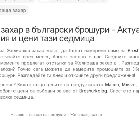
раща захар
захар в български брошури - Акту
ия и цени тази седмица
 за Желираща захар могат да бъдат намерени само на
Bros
стявайте през месец Август заедно с нас. Следните мага
момента предлагат отстъпки за Желираща захар в . Разглед
талози? Точно сега можете да намерите промоцията за Ж
рошури: Разгледайте ги днес и открийте други предложения!
повече? Вижте също цените на продукти като
Масло
,
Мляко
,
добрите цени са събрани за вас от
Broshurko.bg
. Спестете па
 всяка седмица.
Начало
списък на продукти
Желираща захар