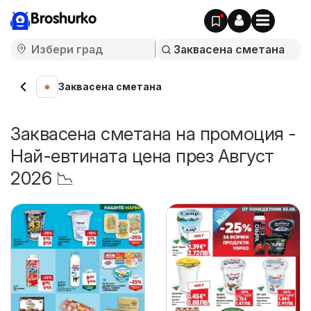
Broshurko
Заквасена сметана
Заквасена сметана на промоция -
Най-евтината цена през Август
2026 📉