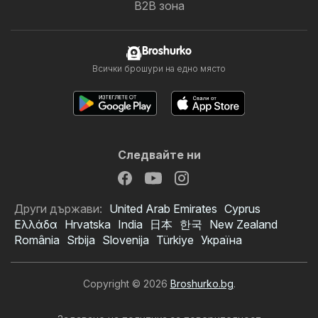
B2B зона
Broshurko
Всички брошури на едно място
Следвайте ни
Други държави:
United Arab Emirates
Cyprus
Ελλάδα
Hrvatska
India
日本
한국
New Zealand
România
Srbija
Slovenija
Türkiye
Україна
Copyright © 2026
Broshurko.bg
.