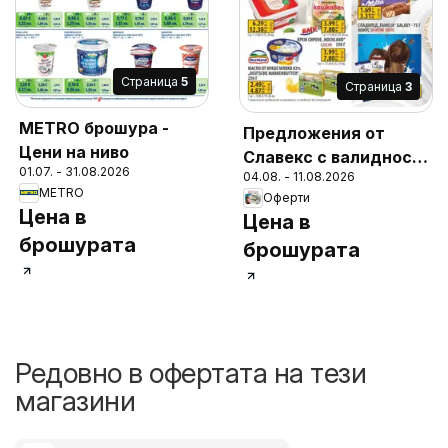
Cтраница
5
Cтраница
3
METRO брошура -
Предложения от
Цени на ниво
Славекс с валидност
01.07. - 31.08.2026
04.08. - 11.08.2026
до 11.08.2026
METRO
Оферти
Цена в
Цена в
брошурата
брошурата
Редовно в офертата на тези
магазини