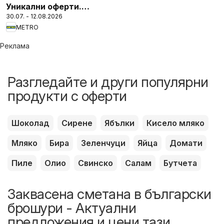
Уникални оферти.
30.07. - 12.08.2026
Финални бройки
METRO
Реклама
Разгледайте и други популярни
продукти с оферти
Шоколад
Сирене
Ябълки
Кисело мляко
Мляко
Бира
Зеленчуци
Яйца
Домати
Пиле
Олио
Свинско
Салам
Бутчета
Заквасена сметана в български
брошури - Актуални
предложения и цени тази