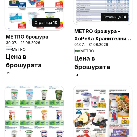
Cтраница
14
Cтраница
10
METRO брошура -
METRO брошура
ХоРеКа Хранителни
30.07. - 12.08.2026
01.07. - 31.08.2026
стоки
METRO
METRO
Цена в
Цена в
брошурата
брошурата