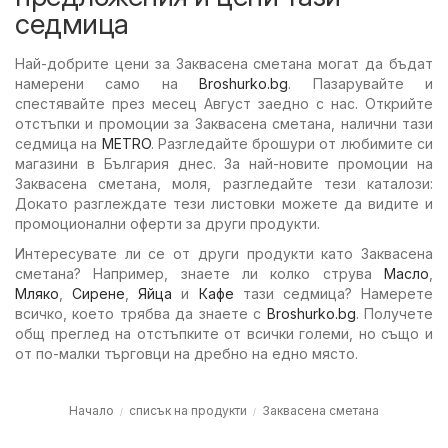
седмица
Най-добрите цени за Заквасена сметана могат да бъдат
намерени само на
Broshurko.bg
. Пазарувайте и
спестявайте през месец Август заедно с нас. Открийте
отстъпки и промоции за Заквасена сметана, налични тази
седмица на
METRO
. Разгледайте брошури от любимите си
магазини в България днес. За най-новите промоции на
Заквасена сметана, моля, разгледайте тези каталози:
Докато разглеждате тези листовки можете да видите и
промоционални оферти за други продукти.
Интересувате ли се от други продукти като Заквасена
сметана? Например, знаете ли колко струва
Масло
,
Мляко
,
Сирене
,
Яйца
и
Кафе
тази седмица? Намерете
всичко, което трябва да знаете с
Broshurko.bg
. Получете
общ преглед на отстъпките от всички големи, но също и
от по-малки търговци на дребно на едно място.
Начало
списък на продукти
Заквасена сметана