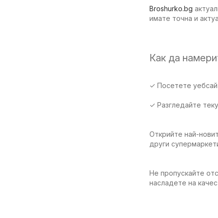
Broshurko.bg
актуал
имате точна и акту
Как да намер
✓ Посетете уебсайт
✓ Разгледайте тек
Открийте най-новит
други супермаркет
Не пропускайте отс
насладете на качес