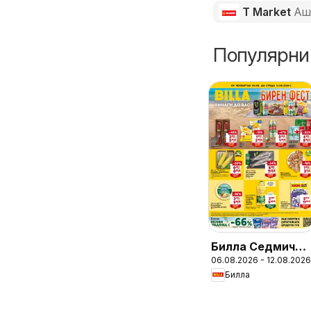
T Market
Аш
Популярни
Билла Седмична
06.08.2026 - 12.08.2026
брошура
Билла