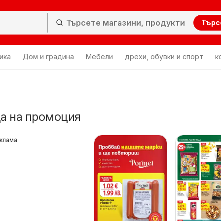
Търс
ика
Дом и градина
Мебели
дрехи, обувки и спорт
к
да на промоция
клама