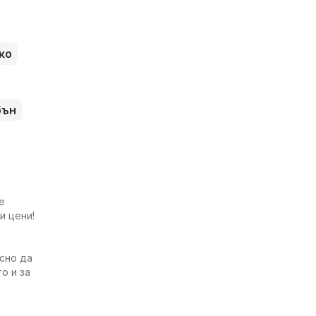
ко
бън
е
и цени!
есно да
о и за