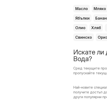
Масло
Мляко
Ябълки
Банан
Олио
Хляб
Свинско
Ори
Искате ли 
Вода?
Сред текущите пром
пропускайте текуща
Най-новите специал
получите достъп до
други популярни п