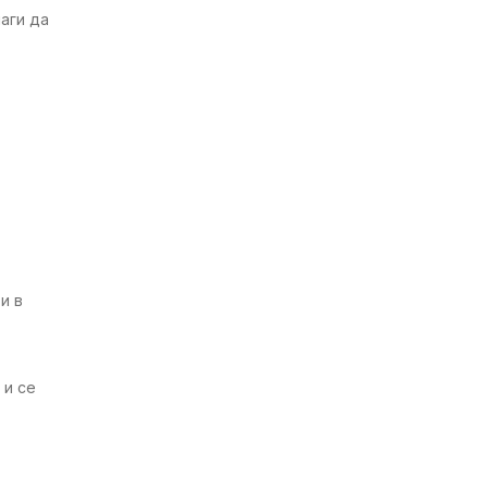
аги да
и в
 и се