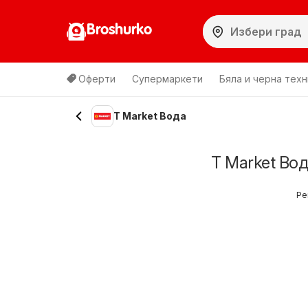
Broshurko
Оферти
Супермаркети
Бяла и черна техн
T Market Вода
T Market Во
Ре