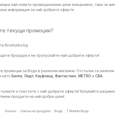
изира най-новите промоционални цени ежедневно, така че вин
ална информация за най-добрите оферти.
ите текущи промоции?
а Broshurko.bg
ущите брошури и не пропускайте най-добрите оферти!
е промоции за Вода в различни магазини. Отстъпки са налични 
и като
Билла
,
Лидл
,
Кауфланд
,
Фантастико
,
METRO
и
CBA
.
тъпките и спестете с най-добрите оферти! Купувайте разумно
твени продукти на най-добри цени!
Начало
списък на продукти
Вода
T Market Вода