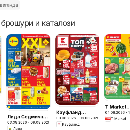
ваганда
 брошури и каталози
T Market
Кауфланд
04.08.2026 - 
Седмичн
Лидл Седмична
03.08.2026 - 09.08.2026
Седмична
T Market
брошура
03.08.2026 - 09.08.2026
брошура
Кауфланд
брошура
Лидл