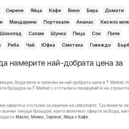
Сирене
Яйца
Кафе
Вино
Бира
Домати
и
Мандарини
Портокали
Ананас
Кисело мля
Шоколад
Салам
Шунка
Пица
Сок
Пиле
з
Риба
Чай
Юфка
Сметана
Говеждо
Бър
да намерите най-добрата цена за
оции, Вода вече е наличен на най-добрата цена в T Market. Н
та брошура на T Market с отстъпки и пазарувайте на страхотн
ни оферти и отстъпки са налични на Letkomat.hr. Тук можете л
 всички текущи брошури, които включват оферти за Вода, какт
родукти:
Масло
,
Мляко
,
Сирене
,
Яйца
и
Кафе
.