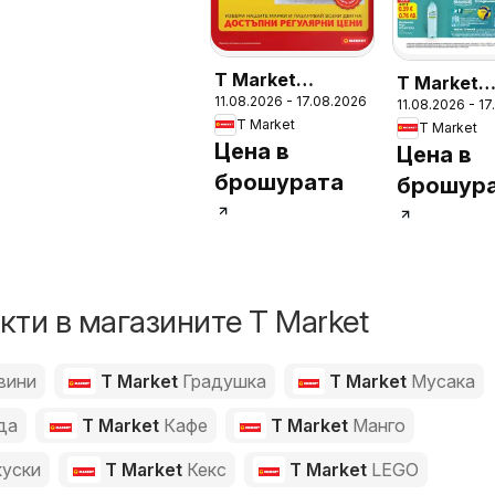
T Market
T Market
11.08.2026 - 17.08.2026
Седмична
11.08.2026 - 1
Седмична
T Market
T Market
брошура
брошура
Цена в
Цена в
брошурата
брошур
ти в магазините T Market
вини
T Market
Градушка
T Market
Мусака
да
T Market
Кафе
T Market
Манго
куски
T Market
Кекс
T Market
LEGO