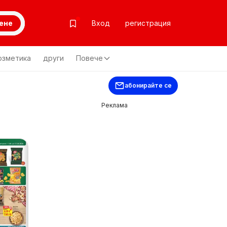
ене
Вход
регистрация
озметика
други
Повече
абонирайте се
Реклама