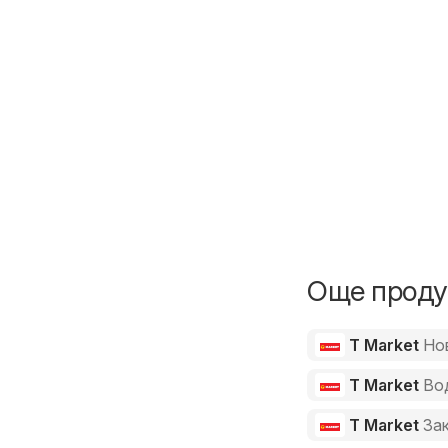
Още продук
T Market
Но
T Market
Во
T Market
За